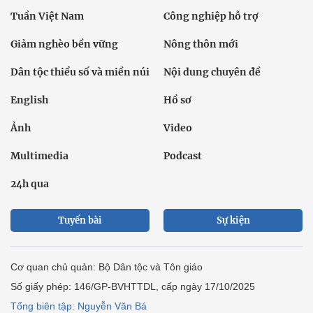
Tuần Việt Nam
Công nghiệp hỗ trợ
Giảm nghèo bền vững
Nông thôn mới
Dân tộc thiểu số và miền núi
Nội dung chuyên đề
English
Hồ sơ
Ảnh
Video
Multimedia
Podcast
24h qua
Tuyến bài
Sự kiện
Cơ quan chủ quản: Bộ Dân tộc và Tôn giáo
Số giấy phép: 146/GP-BVHTTDL, cấp ngày 17/10/2025
Tổng biên tập: Nguyễn Văn Bá