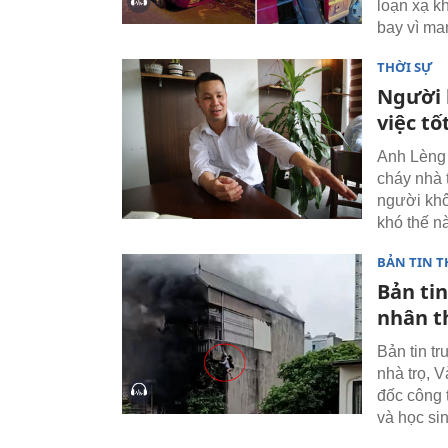
loạn xạ kh
bay vì ma
THỜI SỰ
Người 
việc tố
Anh Lèng 
cháy nhà t
người khô
khó thế n
BẢN TIN T
Bản tin
nhân t
Bản tin t
nhà trọ, 
đốc công 
và học si