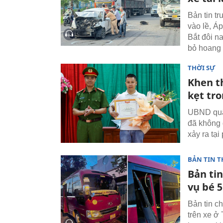
Bản tin tr
vào lề, Á
Bắt đôi n
bỏ hoang
THỜI SỰ
Khen t
kẹt tr
UBND quậ
đã không 
xảy ra tạ
BẢN TIN T
Bản tin
vụ bé 5
Bản tin c
trên xe ở