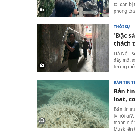
tài sản b
phong tỏa
THỜI SỰ
'Đặc s
thách 
Hà Nội "s
đầy một s
tường mới
BẢN TIN T
Bản tin
loạt, c
Bản tin t
lý nói gì?
thanh niê
Musk lên 