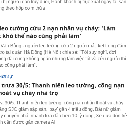
i bị người dân truy đuổi, Hành khách bị trục xuất ngay tại sân
ng theo hộp cơm thừa
leo tường cứu 2 nạn nhân vụ cháy: 'Làm
t khó thế nào cũng phải làm'
Văn Bằng - người leo tường cứu 2 người mắc kẹt trong đám
rọ tại quận Hà Đông (Hà Nội) chia sẻ: "Tôi suy nghĩ, đời
ng dài cũng không ngắn nhưng làm việc tốt và cứu người thì
ào cũng phải làm".
HỜI SỰ
 trưa 30/5: Thanh niên leo tường, cõng nạn
hoát vụ cháy nhà trọ
rưa 30/5: Thanh niên leo tường, cõng nạn nhân thoát vụ cháy
Vàng SJC giảm sập sàn, 'bay' gần 4 triệu đồng, Bắt nữ giám
ty chuyển phát nhanh lừa đảo hơn 10 tỷ đồng, Xe đưa đón trẻ
nh cần được gắn camera AI