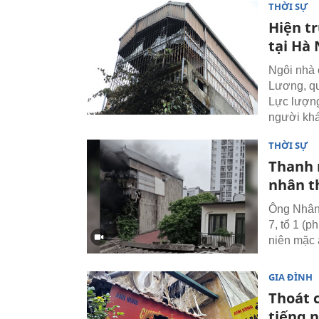
THỜI SỰ
Hiện t
tại Hà 
Ngôi nhà 
Lương, qu
Lực lượng
người khá
THỜI SỰ
Thanh 
nhân t
Ông Nhân 
7, tổ 1 (
niên mặc 
GIA ĐÌNH
Thoát c
tiếng 