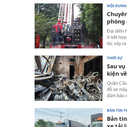
NỘI DUNG
Chuyên
phòng 
Đại diện 
ở kết hợp 
lúc xảy r
THỜI SỰ
Sau vụ 
kiện v
Quận Cầu 
đỗ xe máy
đảm bảo d
BẢN TIN T
Bản tin
xe tải 