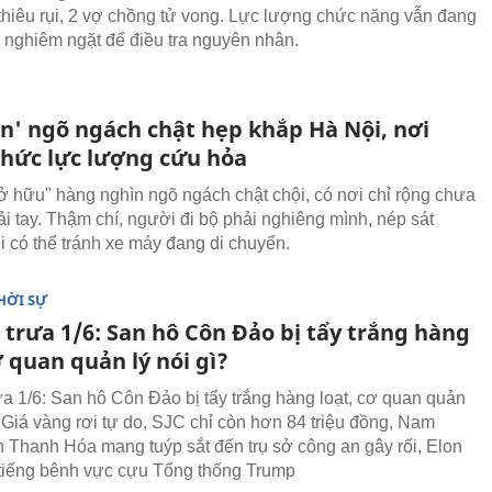
ị thiêu rụi, 2 vợ chồng tử vong. Lực lượng chức năng vẫn đang
 nghiêm ngặt để điều tra nguyên nhân.
ản' ngõ ngách chật hẹp khắp Hà Nội, nơi
thức lực lượng cứu hỏa
ở hữu" hàng nghìn ngõ ngách chật chội, có nơi chỉ rộng chưa
ải tay. Thậm chí, người đi bộ phải nghiêng mình, nép sát
 có thể tránh xe máy đang di chuyển.
HỜI SỰ
 trưa 1/6: San hô Côn Đảo bị tẩy trắng hàng
ơ quan quản lý nói gì?
rưa 1/6: San hô Côn Đảo bị tẩy trắng hàng loạt, cơ quan quản
, Giá vàng rơi tự do, SJC chỉ còn hơn 84 triệu đồng, Nam
n Thanh Hóa mang tuýp sắt đến trụ sở công an gây rối, Elon
tiếng bênh vực cựu Tổng thống Trump