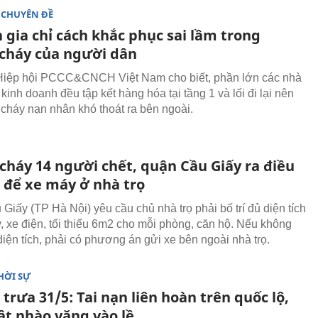
 CHUYÊN ĐỀ
 gia chỉ cách khắc phục sai lầm trong
cháy của người dân
Hiệp hội PCCC&CNCH Việt Nam cho biết, phần lớn các nhà
kinh doanh đều tập kết hàng hóa tại tầng 1 và lối đi lại nên
a cháy nạn nhân khó thoát ra bên ngoài.
cháy 14 người chết, quận Cầu Giấy ra điều
ề để xe máy ở nhà trọ
Giấy (TP Hà Nội) yêu cầu chủ nhà trọ phải bố trí đủ diện tích
, xe điện, tối thiểu 6m2 cho mỗi phòng, căn hộ. Nếu không
iện tích, phải có phương án gửi xe bên ngoài nhà trọ.
HỜI SỰ
 trưa 31/5: Tai nạn liên hoàn trên quốc lộ,
lật nhào văng vào lề