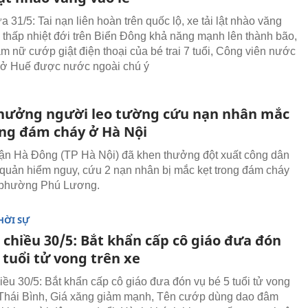
ưa 31/5: Tai nạn liên hoàn trên quốc lộ, xe tải lật nhào văng
p thấp nhiệt đới trên Biển Đông khả năng mạnh lên thành bão,
am nữ cướp giật điện thoại của bé trai 7 tuổi, Công viên nước
 ở Huế được nước ngoài chú ý
hưởng người leo tường cứu nạn nhân mắc
ong đám cháy ở Hà Nội
n Hà Đông (TP Hà Nội) đã khen thưởng đột xuất công dân
quản hiểm nguy, cứu 2 nạn nhân bị mắc kẹt trong đám cháy
i phường Phú Lương.
HỜI SỰ
 chiều 30/5: Bắt khẩn cấp cô giáo đưa đón
 tuổi tử vong trên xe
hiều 30/5: Bắt khẩn cấp cô giáo đưa đón vụ bé 5 tuổi tử vong
 Thái Bình, Giá xăng giảm mạnh, Tên cướp dùng dao đâm