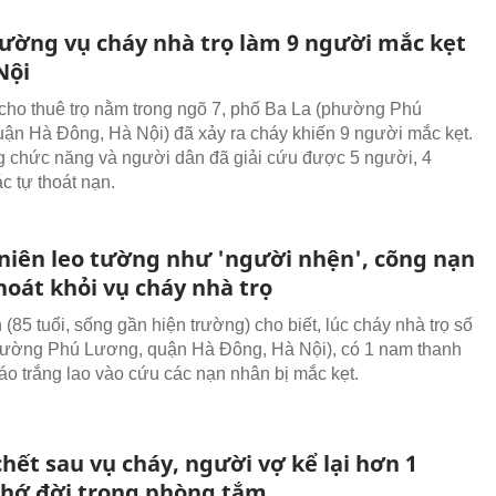
rường vụ cháy nhà trọ làm 9 người mắc kẹt
Nội
cho thuê trọ nằm trong ngõ 7, phố Ba La (phường Phú
ận Hà Đông, Hà Nội) đã xảy ra cháy khiến 9 người mắc kẹt.
 chức năng và người dân đã giải cứu được 5 người, 4
c tự thoát nạn.
niên leo tường như 'người nhện', cõng nạn
hoát khỏi vụ cháy nhà trọ
(85 tuổi, sống gần hiện trường) cho biết, lúc cháy nhà trọ số
phường Phú Lương, quận Hà Đông, Hà Nội), có 1 nam thanh
áo trắng lao vào cứu các nạn nhân bị mắc kẹt.
hết sau vụ cháy, người vợ kể lại hơn 1
nhớ đời trong phòng tắm