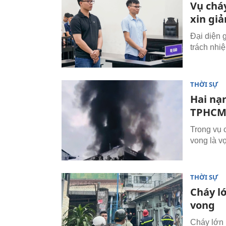
Vụ chá
xin gi
Đại diện 
trách nhi
THỜI SỰ
Hai nạ
TPHCM 
Trong vụ 
vong là v
THỜI SỰ
Cháy l
vong
Cháy lớn 