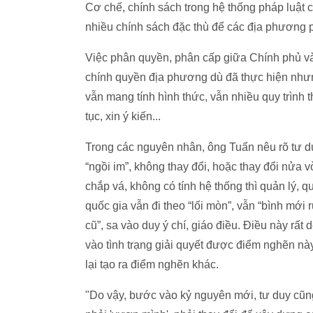
Cơ chế, chính sách trong hệ thống pháp luật c
nhiều chính sách đặc thù để các địa phương p
Việc phân quyền, phân cấp giữa Chính phủ v
chính quyền địa phương dù đã thực hiện như
vẫn mang tính hình thức, vẫn nhiều quy trình t
tục, xin ý kiến...
Trong các nguyên nhân, ông Tuấn nêu rõ tư d
“ngồi im”, không thay đổi, hoặc thay đổi nửa v
chắp vá, không có tính hệ thống thì quản lý, qu
quốc gia vẫn đi theo “lối mòn”, vẫn “bình mới
cũ”, sa vào duy ý chí, giáo điều. Điều này rất 
vào tình trạng giải quyết được điểm nghẽn này
lại tạo ra điểm nghẽn khác.
"Do vậy, bước vào kỷ nguyên mới, tư duy cũn