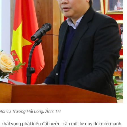
Nội vụ Trương Hải Long. Ảnh: TH
khát vọng phát triển đất nước, cần một tư duy đổi mới mạnh