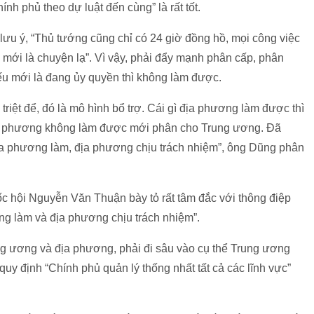
h phủ theo dự luật đến cùng” là rất tốt.
ưu ý, “Thủ tướng cũng chỉ có 24 giờ đồng hồ, mọi công việc
 mới là chuyện lạ”. Vì vậy, phải đẩy mạnh phân cấp, phân
ếu mới là đang ủy quyền thì không làm được.
riệt để, đó là mô hình bổ trợ. Cái gì địa phương làm được thì
ịa phương không làm được mới phân cho Trung ương. Đã
ịa phương làm, địa phương chịu trách nhiệm”, ông Dũng phân
 hội Nguyễn Văn Thuận bày tỏ rất tâm đắc với thông điệp
ng làm và địa phương chịu trách nhiệm”.
g ương và địa phương, phải đi sâu vào cụ thể Trung ương
quy định “Chính phủ quản lý thống nhất tất cả các lĩnh vực”