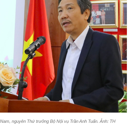
t Nam, nguyên Thứ trưởng Bộ Nội vụ Trần Anh Tuấn. Ảnh: TH