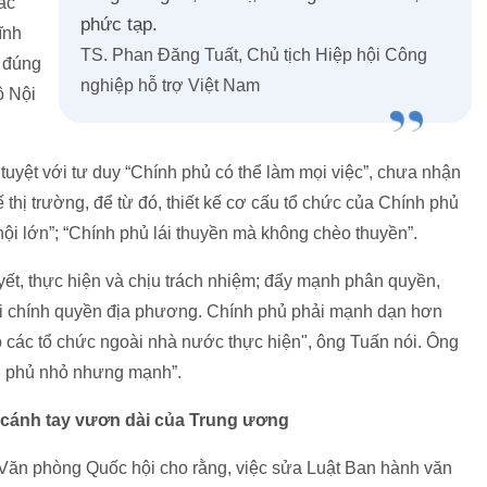
ác
phức tạp.
ĩnh
TS. Phan Đăng Tuất, Chủ tịch Hiệp hội Công
o đúng
nghiệp hỗ trợ Việt Nam
ộ Nội
uyệt với tư duy “Chính phủ có thể làm mọi việc”, chưa nhận
ế thị trường, để từ đó, thiết kế cơ cấu tổ chức của Chính phủ
i lớn”; “Chính phủ lái thuyền mà không chèo thuyền”.
ết, thực hiện và chịu trách nhiệm; đẩy mạnh phân quyền,
i chính quyền địa phương. Chính phủ phải mạnh dạn hơn
ho các tổ chức ngoài nhà nước thực hiện", ông Tuấn nói. Ông
h phủ nhỏ nhưng mạnh”.
 cánh tay vươn dài của Trung ương
ăn phòng Quốc hội cho rằng, việc sửa Luật Ban hành văn