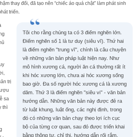
hậm thay đổi, đã tạo nên “chiếc áo quá chật” làm phát sinh
hát triển.
à
Tôi cho rằng chúng ta có 3 điểm nghẽn lớn.
ng
Điểm nghẽn số 1 là tư duy (siêu vĩ). Thứ hai
hủ
là điểm nghẽn "trung vĩ", chính là câu chuyện
về những văn bản pháp luật hiện nay. Như
uy
mô hình xương cá, người ăn cá thường rất ít
ời,
khi hóc xương lớn, chưa ai hóc xương sống
ản trị
bao giờ. Đa số người hóc xương cá là xương
 rượu
dăm. Thứ 3 là điểm nghẽn "siêu vi" - văn bản
dễ sa
hướng dẫn. Những văn bản này được đẻ ra
 thì
từ luật khung, luật ống, các nghị định, trong
đó có những văn bản chạy theo lợi ích cục
bộ của từng cơ quan, sau đó được triển khai
g
bằng thông tư, chỉ thị, hướng dẫn rối rắm,