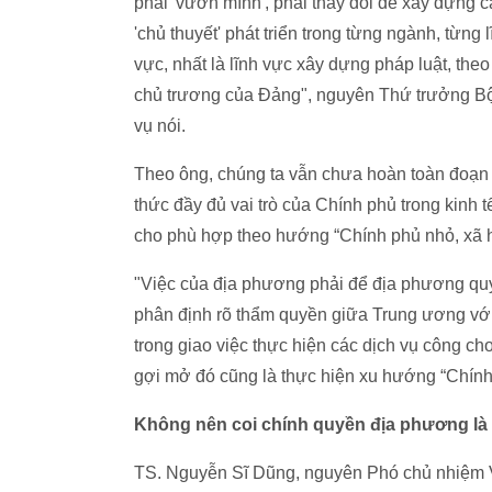
phải 'vươn mình', phải thay đổi để xây dựng c
'chủ thuyết' phát triển trong từng ngành, từng l
vực, nhất là lĩnh vực xây dựng pháp luật, the
chủ trương của Đảng", nguyên Thứ trưởng B
vụ nói.
Theo ông, chúng ta vẫn chưa hoàn toàn đoạn t
thức đầy đủ vai trò của Chính phủ trong kinh t
cho phù hợp theo hướng “Chính phủ nhỏ, xã hộ
"Việc của địa phương phải để địa phương quy
phân định rõ thẩm quyền giữa Trung ương vớ
trong giao việc thực hiện các dịch vụ công c
gợi mở đó cũng là thực hiện xu hướng “Chín
Không nên coi chính quyền địa phương là
TS. Nguyễn Sĩ Dũng, nguyên Phó chủ nhiệm V