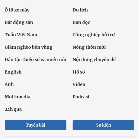
Ô tô xe máy
Du lịch
Bất động sản
Bạn đọc
Tuần Việt Nam
Công nghiệp hỗ trợ
Giảm nghèo bền vững
Nông thôn mới
Dân tộc thiểu số và miền núi
Nội dung chuyên đề
English
Hồ sơ
Ảnh
Video
Multimedia
Podcast
24h qua
Tuyến bài
Sự kiện