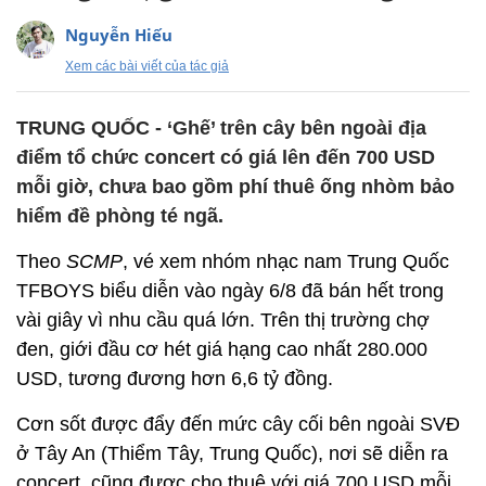
Nguyễn Hiếu
Xem các bài viết của tác giả
TRUNG QUỐC - ‘Ghế’ trên cây bên ngoài địa
điểm tổ chức concert có giá lên đến 700 USD
mỗi giờ, chưa bao gồm phí thuê ống nhòm bảo
hiểm đề phòng té ngã.
Theo
SCMP
, vé xem nhóm nhạc nam Trung Quốc
TFBOYS biểu diễn vào ngày 6/8 đã bán hết trong
vài giây vì nhu cầu quá lớn. Trên thị trường chợ
đen, giới đầu cơ hét giá hạng cao nhất 280.000
USD, tương đương hơn 6,6 tỷ đồng.
Cơn sốt được đẩy đến mức cây cối bên ngoài SVĐ
ở Tây An (Thiểm Tây, Trung Quốc), nơi sẽ diễn ra
concert, cũng được cho thuê với giá 700 USD mỗi