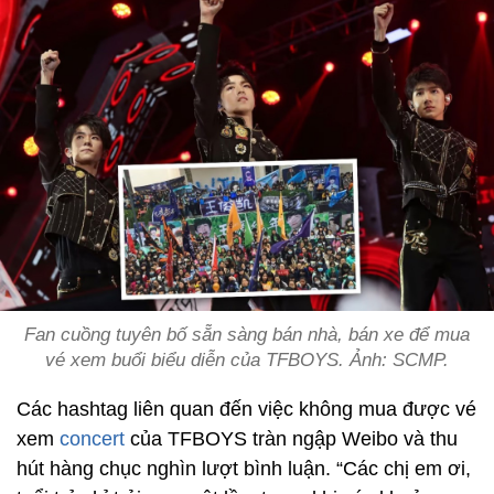
Fan cuồng tuyên bố sẵn sàng bán nhà, bán xe để mua
vé xem buổi biểu diễn của TFBOYS. Ảnh: SCMP.
Các hashtag liên quan đến việc không mua được vé
xem
concert
của TFBOYS tràn ngập Weibo và thu
hút hàng chục nghìn lượt bình luận. “Các chị em ơi,