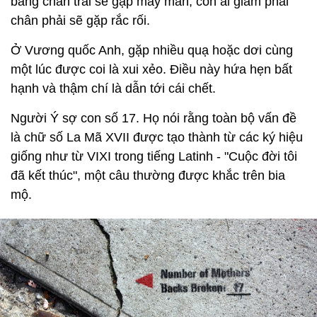
bằng chân trái sẽ gặp may mắn, còn ai giẫm phải
chân phải sẽ gặp rắc rối.
Ở Vương quốc Anh, gặp nhiều quạ hoặc dơi cùng
một lúc được coi là xui xẻo. Điều này hứa hẹn bất
hạnh và thậm chí là dẫn tới cái chết.
Người Ý sợ con số 17. Họ nói rằng toàn bộ vấn đề
là chữ số La Mã XVII được tạo thành từ các ký hiệu
giống như từ VIXI trong tiếng Latinh - "Cuộc đời tôi
đã kết thúc", một câu thường được khắc trên bia
mộ.