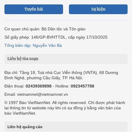
Tuyến bài
Sự kiện
Cơ quan chủ quản: Bộ Dân tộc và Tôn giáo
Số giấy phép: 146/GP-BVHTTDL, cấp ngày 17/10/2025
Tổng biên tập: Nguyễn Văn Bá
Liên hệ tòa soạn
Địa chỉ: Tầng 18, Toà nhà Cục Viễn thông (VNTA), 68 Dương
Đình Nghệ, phường Cầu Giấy, TP. Hà Nội.
Điện thoại:
02439369898
- Hotline:
0923457788
Email: vietnamnet@vietnamnet.vn
© 1997 Báo VietNamNet. All rights reserved. Chỉ được phát hành
lại thông tin từ website này khi có sự đồng ý bằng văn bản của
báo VietNamNet.
Liên hệ quảng cáo