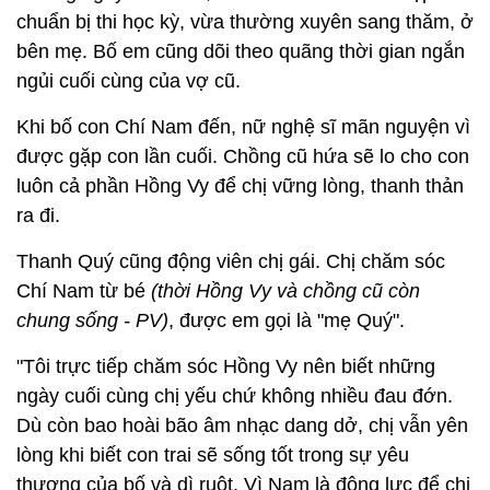
chuẩn bị thi học kỳ, vừa thường xuyên sang thăm, ở
bên mẹ. Bố em cũng dõi theo quãng thời gian ngắn
ngủi cuối cùng của vợ cũ.
Khi bố con Chí Nam đến, nữ nghệ sĩ mãn nguyện vì
được gặp con lần cuối. Chồng cũ hứa sẽ lo cho con
luôn cả phần Hồng Vy để chị vững lòng, thanh thản
ra đi.
Thanh Quý cũng động viên chị gái. Chị chăm sóc
Chí Nam từ bé
(thời Hồng Vy và chồng cũ còn
chung sống - PV)
, được em gọi là "mẹ Quý".
"Tôi trực tiếp chăm sóc Hồng Vy nên biết những
ngày cuối cùng chị yếu chứ không nhiều đau đớn.
Dù còn bao hoài bão âm nhạc dang dở, chị vẫn yên
lòng khi biết con trai sẽ sống tốt trong sự yêu
thương của bố và dì ruột. Vì Nam là động lực để chị