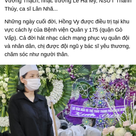
Vương Thạch, nhạc trưởng Lê Ha My, NSƯT Thanh
Thúy, ca sĩ Lân Nhã...
Những ngày cuối đời, Hồng Vy được điều trị tại khu
vực cách ly của Bệnh viện Quân y 175 (quận Gò
Vấp). Cả đời hát nhạc cách mạng phục vụ quân đội
và nhân dân, chị được đội ngũ y bác sĩ yêu thương,
chăm sóc như người thân.