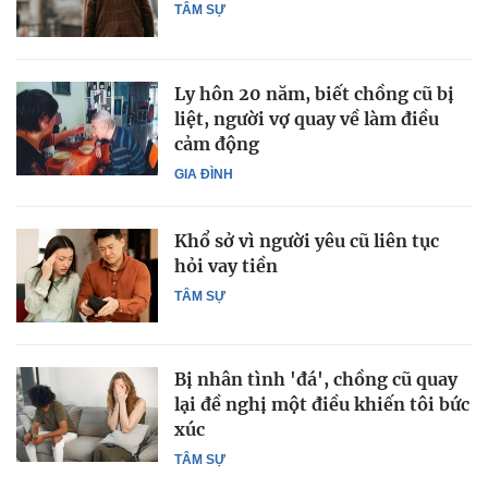
TÂM SỰ
Ly hôn 20 năm, biết chồng cũ bị
liệt, người vợ quay về làm điều
cảm động
GIA ĐÌNH
Khổ sở vì người yêu cũ liên tục
hỏi vay tiền
TÂM SỰ
Bị nhân tình 'đá', chồng cũ quay
lại đề nghị một điều khiến tôi bức
xúc
TÂM SỰ