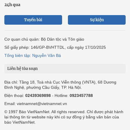
24h qua
Tuyến bài
Sự kiện
Cơ quan chủ quản: Bộ Dân tộc và Tôn giáo
Số giấy phép: 146/GP-BVHTTDL, cấp ngày 17/10/2025
Tổng biên tập: Nguyễn Văn Bá
Liên hệ tòa soạn
Địa chỉ: Tầng 18, Toà nhà Cục Viễn thông (VNTA), 68 Dương
Đình Nghệ, phường Cầu Giấy, TP. Hà Nội.
Điện thoại:
02439369898
- Hotline:
0923457788
Email: vietnamnet@vietnamnet.vn
© 1997 Báo VietNamNet. All rights reserved. Chỉ được phát hành
lại thông tin từ website này khi có sự đồng ý bằng văn bản của
báo VietNamNet.