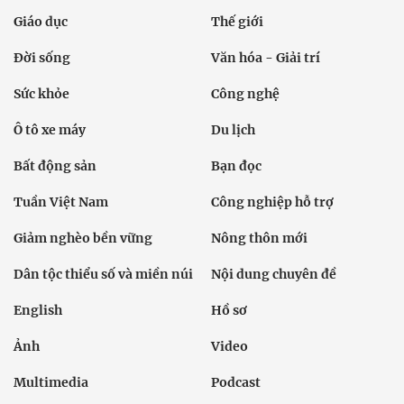
Giáo dục
Thế giới
Đời sống
Văn hóa - Giải trí
Sức khỏe
Công nghệ
Ô tô xe máy
Du lịch
Bất động sản
Bạn đọc
Tuần Việt Nam
Công nghiệp hỗ trợ
Giảm nghèo bền vững
Nông thôn mới
Dân tộc thiểu số và miền núi
Nội dung chuyên đề
English
Hồ sơ
Ảnh
Video
Multimedia
Podcast