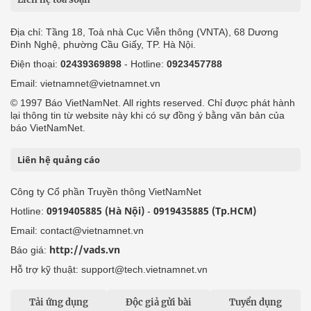
Địa chỉ: Tầng 18, Toà nhà Cục Viễn thông (VNTA), 68 Dương
Đình Nghệ, phường Cầu Giấy, TP. Hà Nội.
Điện thoại:
02439369898
- Hotline:
0923457788
Email: vietnamnet@vietnamnet.vn
© 1997 Báo VietNamNet. All rights reserved. Chỉ được phát hành
lại thông tin từ website này khi có sự đồng ý bằng văn bản của
báo VietNamNet.
Liên hệ quảng cáo
Công ty Cổ phần Truyền thông VietNamNet
0919405885 (Hà Nội)
0919435885 (Tp.HCM)
Hotline:
-
Email: contact@vietnamnet.vn
http://vads.vn
Báo giá:
Hỗ trợ kỹ thuật: support@tech.vietnamnet.vn
Tải ứng dụng
Độc giả gửi bài
Tuyển dụng