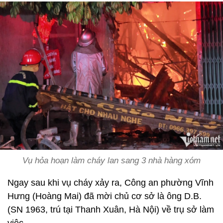
Vụ hỏa hoạn làm cháy lan sang 3 nhà hàng xóm
Ngay sau khi vụ cháy xảy ra, Công an phường Vĩnh
Hưng (Hoàng Mai) đã mời chủ cơ sở là ông D.B.
(SN 1963, trú tại Thanh Xuân, Hà Nội) về trụ sở làm
việc.