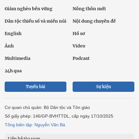
Giảm nghèo bền vững
Nông thôn mới
Dân tộc thiểu số và miền núi
Nội dung chuyên đề
English
Hồ sơ
Ảnh
Video
Multimedia
Podcast
24h qua
Tuyến bài
Sự kiện
Cơ quan chủ quản: Bộ Dân tộc và Tôn giáo
Số giấy phép: 146/GP-BVHTTDL, cấp ngày 17/10/2025
Tổng biên tập: Nguyễn Văn Bá
Liên hệ tòa soạn