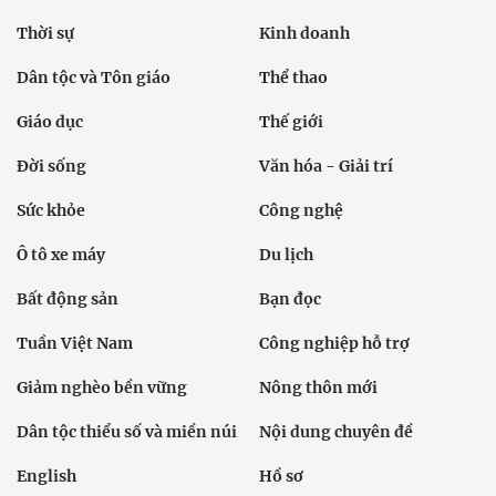
Thời sự
Kinh doanh
Dân tộc và Tôn giáo
Thể thao
Giáo dục
Thế giới
Đời sống
Văn hóa - Giải trí
Sức khỏe
Công nghệ
Ô tô xe máy
Du lịch
Bất động sản
Bạn đọc
Tuần Việt Nam
Công nghiệp hỗ trợ
Giảm nghèo bền vững
Nông thôn mới
Dân tộc thiểu số và miền núi
Nội dung chuyên đề
English
Hồ sơ