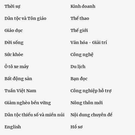
Thời sự
Kinh doanh
Dân tộc và Tôn giáo
Thể thao
Giáo dục
Thế giới
Đời sống
Văn hóa - Giải trí
Sức khỏe
Công nghệ
Ô tô xe máy
Du lịch
Bất động sản
Bạn đọc
Tuần Việt Nam
Công nghiệp hỗ trợ
Giảm nghèo bền vững
Nông thôn mới
Dân tộc thiểu số và miền núi
Nội dung chuyên đề
English
Hồ sơ