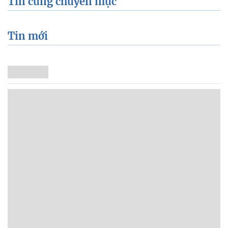
Tin cùng chuyên mục
Tin mới