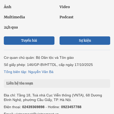
Ảnh
Video
Multimedia
Podcast
24h qua
Tuyến bài
Sự kiện
Cơ quan chủ quản: Bộ Dân tộc và Tôn giáo
Số giấy phép: 146/GP-BVHTTDL, cấp ngày 17/10/2025
Tổng biên tập: Nguyễn Văn Bá
Liên hệ tòa soạn
Địa chỉ: Tầng 18, Toà nhà Cục Viễn thông (VNTA), 68 Dương
Đình Nghệ, phường Cầu Giấy, TP. Hà Nội.
Điện thoại:
02439369898
- Hotline:
0923457788
Email: vietnamnet@vietnamnet.vn