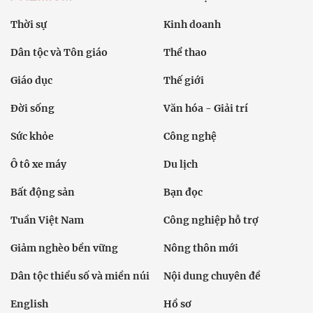
Thời sự
Kinh doanh
Dân tộc và Tôn giáo
Thể thao
Giáo dục
Thế giới
Đời sống
Văn hóa - Giải trí
Sức khỏe
Công nghệ
Ô tô xe máy
Du lịch
Bất động sản
Bạn đọc
Tuần Việt Nam
Công nghiệp hỗ trợ
Giảm nghèo bền vững
Nông thôn mới
Dân tộc thiểu số và miền núi
Nội dung chuyên đề
English
Hồ sơ