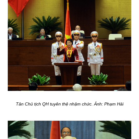
Tân Chủ tịch QH tuyên thệ nhậm chức. Ảnh: Phạm Hải