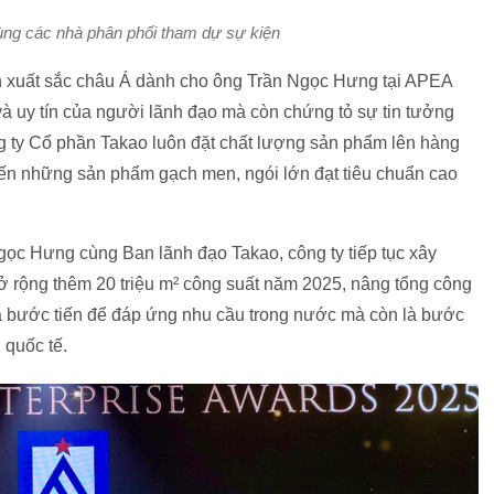
ùng các nhà phân phối tham dự sự kiện
n xuất sắc châu Á dành cho ông Trần Ngọc Hưng tại APEA
à uy tín của người lãnh đạo mà còn chứng tỏ sự tin tưởng
g ty Cổ phần Takao luôn đặt chất lượng sản phẩm lên hàng
ến những sản phẩm gạch men, ngói lớn đạt tiêu chuẩn cao
ọc Hưng cùng Ban lãnh đạo Takao, công ty tiếp tục xây
 rộng thêm 20 triệu m² công suất năm 2025, nâng tổng công
 là bước tiến để đáp ứng nhu cầu trong nước mà còn là bước
 quốc tế.