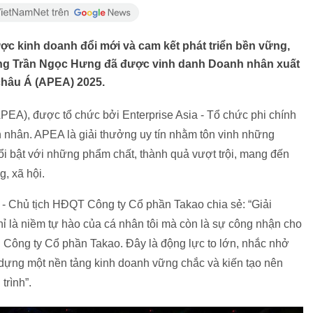
ợc kinh doanh đổi mới và cam kết phát triển bền vững,
ông Trần Ngọc Hưng đã được vinh danh Doanh nhân xuất
châu Á (APEA) 2025.
APEA), được tổ chức bởi Enterprise Asia - Tổ chức phi chính
nhân. APEA là giải thưởng uy tín nhằm tôn vinh những
ổi bật với những phẩm chất, thành quả vượt trội, mang đến
g, xã hội.
g - Chủ tịch HĐQT Công ty Cổ phần Takao chia sẻ: “Giải
 là niềm tự hào của cá nhân tôi mà còn là sự công nhận cho
 Công ty Cổ phần Takao. Đây là động lực to lớn, nhắc nhở
 dựng một nền tảng kinh doanh vững chắc và kiến tạo nên
trình”.