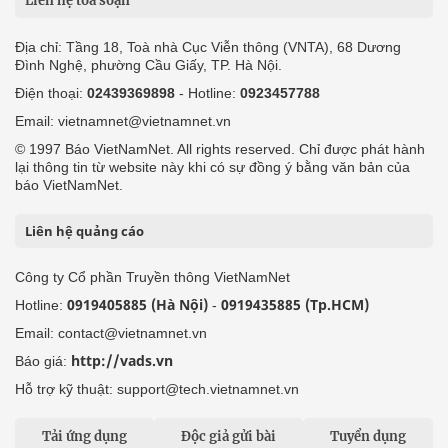
Liên hệ tòa soạn
Địa chỉ: Tầng 18, Toà nhà Cục Viễn thông (VNTA), 68 Dương
Đình Nghệ, phường Cầu Giấy, TP. Hà Nội.
Điện thoại:
02439369898
- Hotline:
0923457788
Email: vietnamnet@vietnamnet.vn
© 1997 Báo VietNamNet. All rights reserved. Chỉ được phát hành
lại thông tin từ website này khi có sự đồng ý bằng văn bản của
báo VietNamNet.
Liên hệ quảng cáo
Công ty Cổ phần Truyền thông VietNamNet
0919405885 (Hà Nội)
0919435885 (Tp.HCM)
Hotline:
-
Email: contact@vietnamnet.vn
http://vads.vn
Báo giá:
Hỗ trợ kỹ thuật: support@tech.vietnamnet.vn
Tải ứng dụng
Độc giả gửi bài
Tuyển dụng