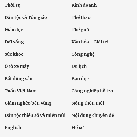
Thời sự
Kinh doanh
Dân tộc và Tôn giáo
Thể thao
Giáo dục
Thế giới
Đời sống
Văn hóa - Giải trí
Sức khỏe
Công nghệ
Ô tô xe máy
Du lịch
Bất động sản
Bạn đọc
Tuần Việt Nam
Công nghiệp hỗ trợ
Giảm nghèo bền vững
Nông thôn mới
Dân tộc thiểu số và miền núi
Nội dung chuyên đề
English
Hồ sơ