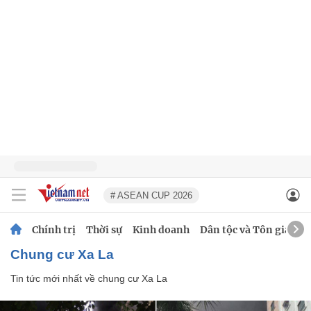
# ASEAN CUP 2026
Chính trị
Thời sự
Kinh doanh
Dân tộc và Tôn giáo
chung cư Xa La
Tin tức mới nhất về
chung cư Xa La