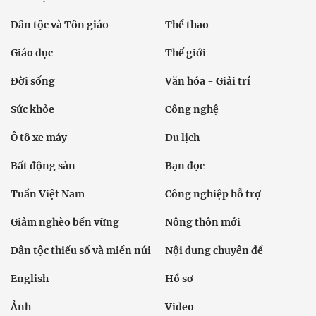
Dân tộc và Tôn giáo
Thể thao
Giáo dục
Thế giới
Đời sống
Văn hóa - Giải trí
Sức khỏe
Công nghệ
Ô tô xe máy
Du lịch
Bất động sản
Bạn đọc
Tuần Việt Nam
Công nghiệp hỗ trợ
Giảm nghèo bền vững
Nông thôn mới
Dân tộc thiểu số và miền núi
Nội dung chuyên đề
English
Hồ sơ
Ảnh
Video