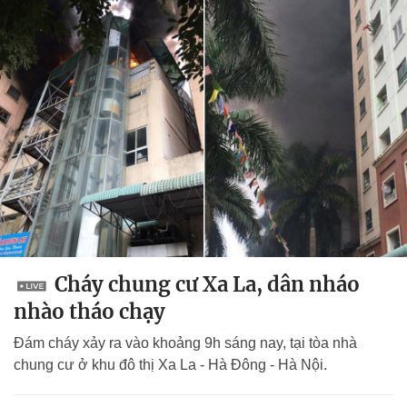
Cháy chung cư Xa La, dân nháo
nhào tháo chạy
Đám cháy xảy ra vào khoảng 9h sáng nay, tại tòa nhà
chung cư ở khu đô thị Xa La - Hà Đông - Hà Nội.