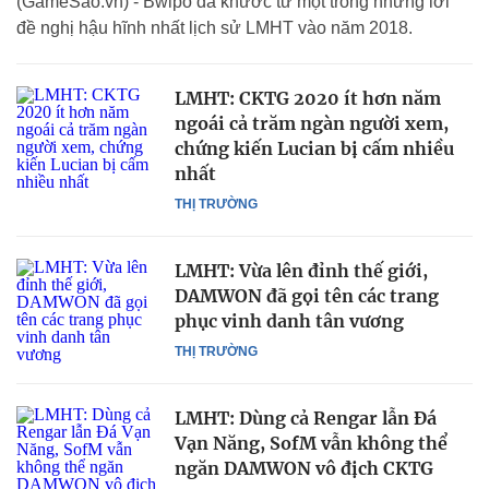
(GameSao.vn) - Bwipo đã khước từ một trong những lời
đề nghị hậu hĩnh nhất lịch sử LMHT vào năm 2018.
LMHT: CKTG 2020 ít hơn năm
ngoái cả trăm ngàn người xem,
chứng kiến Lucian bị cấm nhiều
nhất
THỊ TRƯỜNG
LMHT: Vừa lên đỉnh thế giới,
DAMWON đã gọi tên các trang
phục vinh danh tân vương
THỊ TRƯỜNG
LMHT: Dùng cả Rengar lẫn Đá
Vạn Năng, SofM vẫn không thể
ngăn DAMWON vô địch CKTG