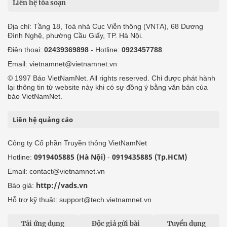
Liên hệ tòa soạn
Địa chỉ: Tầng 18, Toà nhà Cục Viễn thông (VNTA), 68 Dương
Đình Nghệ, phường Cầu Giấy, TP. Hà Nội.
Điện thoại:
02439369898
- Hotline:
0923457788
Email: vietnamnet@vietnamnet.vn
© 1997 Báo VietNamNet. All rights reserved. Chỉ được phát hành
lại thông tin từ website này khi có sự đồng ý bằng văn bản của
báo VietNamNet.
Liên hệ quảng cáo
Công ty Cổ phần Truyền thông VietNamNet
0919405885 (Hà Nội)
0919435885 (Tp.HCM)
Hotline:
-
Email: contact@vietnamnet.vn
http://vads.vn
Báo giá:
Hỗ trợ kỹ thuật: support@tech.vietnamnet.vn
Tải ứng dụng
Độc giả gửi bài
Tuyển dụng