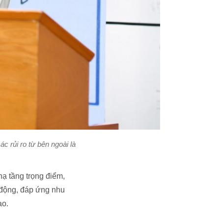
 rủi ro từ bên ngoài là
ạ tầng trọng điểm,
 động, đáp ứng nhu
ao.