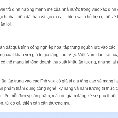
 vai trò định hướng mạnh mẽ của nhà nước trong việc xác định 
h phát triển dài hạn và tạo ra các chính sách hỗ trợ cụ thể về t
ận lợi.
 dắt quá trình công nghiệp hóa, tập trung nguồn lực vào các lĩ
ng xuất khẩu với giá trị gia tăng cao. Việc Việt Nam dàn trải ho
có thể mang lại tổng doanh thu xuất khẩu ấn tượng, nhưng lại 
ẩu tập trung vào các lĩnh vực có giá trị gia tăng cao sẽ mang lạ
ản phẩm thâm dụng công nghệ, kỹ năng và hàm lượng tri thức ca
hơn trên mỗi đơn vị sản phẩm, mà còn giảm đáng kể sự phụ thuộ
ện, từ đó cải thiện cán cân thương mại.