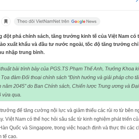
đột phá chính sách, tăng trưởng kinh tế của Việt Nam có th
ào xuất khẩu và đầu tư nước ngoài, tốc độ tăng trưởng ch
hu nhập trung bình.
thuật bài trình bày của PGS.TS Phạm Thế Anh, Trưởng Khoa ki
i Tọa đàm Đối thoại chính sách “Định hướng và giải pháp cho tă
n năm 2045” do Ban Chính sách, Chiến lược Trung ương và Đại
6 vừa qua.
trưởng để tăng cường nội lực và giảm thiểu các rủi ro từ bên ngo
ay. Việt Nam có thể học hỏi sâu sắc từ kinh nghiệm phát triển 
 Hàn Quốc và Singapore, trong việc hoạch định và thực thi các c
 tế cao.