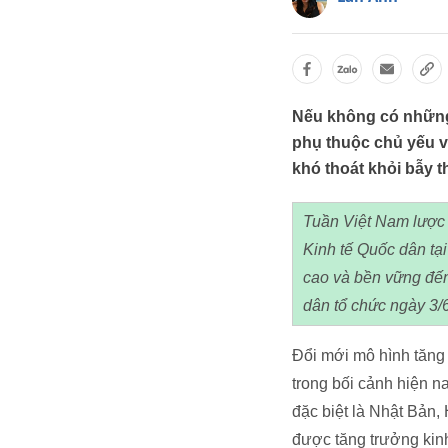
Nếu không có những 
phụ thuộc chủ yếu v
khó thoát khỏi bẫy t
Tuần Việt Nam lược 
Kinh tế Quốc dân tạ
cao và bền vững đế
dân tổ chức ngày 3/
Đổi mới mô hình tăng 
trong bối cảnh hiện n
đặc biệt là Nhật Bản,
được tăng trưởng kinh