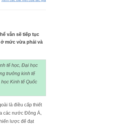
Xem các bài viết của tác giả
ể vẫn sẽ tiếp tục
ỉ ở mức vừa phải và
nh tế học, Đại học
ng trưởng kinh tế
 học Kinh tế Quốc
ài là điều cấp thiết
của các nước Đông Á,
hiến lược để đạt