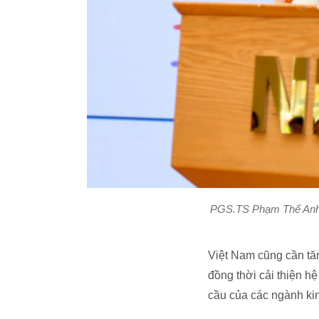
PGS.TS Phạm Thế Anh: Đ
Việt Nam cũng cần tă
đồng thời cải thiện h
cầu của các ngành kin