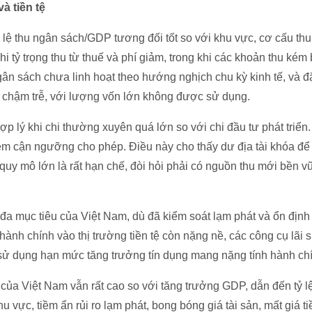
à tiền tệ
ỷ lệ thu ngân sách/GDP tương đối tốt so với khu vực, cơ cấu th
hi tỷ trọng thu từ thuế và phí giảm, trong khi các khoản thu ké
ngân sách chưa linh hoạt theo hướng nghịch chu kỳ kinh tế, và đặc
g chậm trễ, với lượng vốn lớn không được sử dụng.
ợp lý khi chi thường xuyên quá lớn so với chi đầu tư phát triển.
iệm cận ngưỡng cho phép. Điều này cho thấy dư địa tài khóa đ
 quy mô lớn là rất hạn chế, đòi hỏi phải có nguồn thu mới bền vữ
 đa mục tiêu của Việt Nam, dù đã kiểm soát lạm phát và ổn định 
hành chính vào thị trường tiền tệ còn nặng nề, các công cụ lãi s
 sử dụng hạn mức tăng trưởng tín dụng mang nặng tính hành ch
 của Việt Nam vẫn rất cao so với tăng trưởng GDP, dẫn đến tỷ 
 vực, tiềm ẩn rủi ro lạm phát, bong bóng giá tài sản, mất giá t