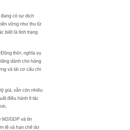
u đang có sự dịch
m bền vững như thu từ
 biệt là tình trạng
 Đồng thời, nghĩa vụ
ể tăng dành cho hàng
ng và tái cơ cấu chi
tỷ giá, vẫn còn nhiều
uất điều hành ít tác
ính.
lệ M2/GDP và tín
iền tệ và hạn chế dư