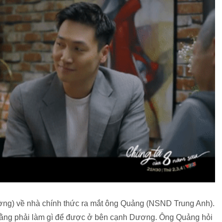
ng) về nhà chính thức ra mắt ông Quảng (NSND Trung Anh).
rằng phải làm gì để được ở bên cạnh Dương. Ông Quảng hỏi