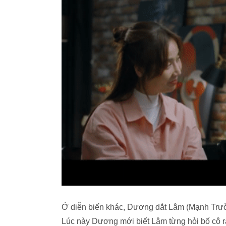
Ở diễn biến khác, Dương dắt Lâm (Mạnh Trườ
Lúc này Dương mới biết Lâm từng hỏi bố cô 