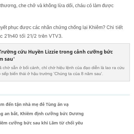
u thương, che chở và không lừa dối, cháu có làm được
Chi tiết
uyết phục được các nhân chứng chống lại Khiêm?
úc 21h40 tối 21/2 trên VTV3.
rường cứu Huyền Lizzie trong cảnh cưỡng bức
m sau'
chờ sẵn ở bối cảnh, chỉ chờ hiệu lệnh của đạo diễn là lao ra cứu
o sếp biến thái ở hậu trường 'Chúng ta của 8 năm sau'.
tìm đến tận nhà mẹ đẻ Tùng ăn vạ
ông an bắt, Khiêm định cưỡng bức Dương
hiêm cưỡng bức sau khi Lâm từ chối yêu