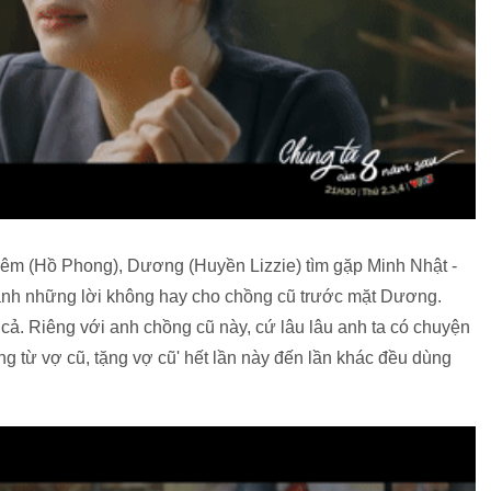
hiêm (Hồ Phong), Dương (Huyền Lizzie) tìm gặp Minh Nhật -
ành những lời không hay cho chồng cũ trước mặt Dương.
ả. Riêng với anh chồng cũ này, cứ lâu lâu anh ta có chuyện
hứng từ vợ cũ, tặng vợ cũ' hết lần này đến lần khác đều dùng