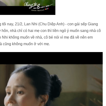
 tối nay, 21/2, Lan Nhi (Chu Diệp Anh) - con gái sếp Giang
ly hôn, nhà chỉ có hai mẹ con thì liền ngỏ ý muốn sang nhà cô
n Nhi không muốn về nhà, cô bé nói vì mẹ đã về nên em
và cũng không muốn ở với mẹ.