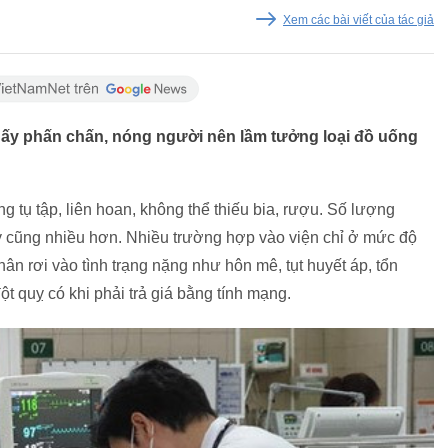
Xem các bài viết của tác giả
hấy phấn chấn, nóng người nên lầm tưởng loại đồ uống
 tụ tập, liên hoan, không thể thiếu bia, rượu. Số lượng
y cũng nhiều hơn. Nhiều trường hợp vào viện chỉ ở mức độ
ân rơi vào tình trạng nặng như hôn mê, tụt huyết áp, tổn
ột quỵ có khi phải trả giá bằng tính mạng.