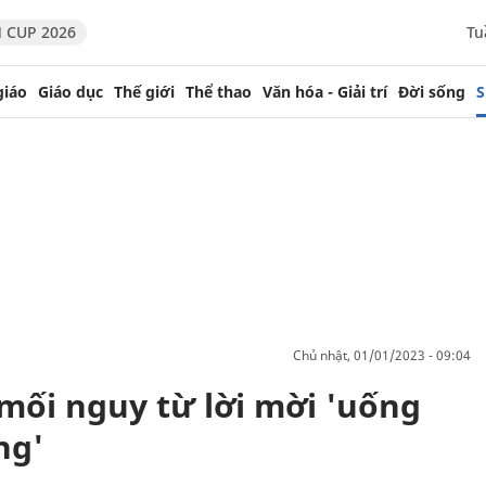
 CUP 2026
Tu
giáo
Giáo dục
Thế giới
Thể thao
Văn hóa - Giải trí
Đời sống
S
chủ nhật, 01/01/2023 - 09:04
mối nguy từ lời mời 'uống
ng'