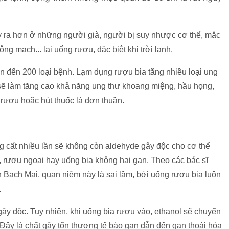
y ra hơn ở những người già, người bị suy nhược cơ thể, mắc
ng mạch... lại uống rượu, đặc biệt khi trời lạnh.
n đến 200 loại bệnh. Lạm dụng rượu bia tăng nhiều loại ung
 sẽ làm tăng cao khả năng ung thư khoang miệng, hầu họng,
rượu hoặc hút thuốc lá đơn thuần.
 cất nhiều lần sẽ không còn aldehyde gây độc cho cơ thể
 rượu ngoại hay uống bia không hại gan. Theo các bác sĩ
 Bạch Mai, quan niệm này là sai lầm, bởi uống rượu bia luôn
.
 gây độc. Tuy nhiên, khi uống bia rượu vào, ethanol sẽ chuyển
 Đây là chất gây tổn thương tế bào gan dẫn đến gan thoái hóa