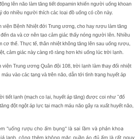
c động lên não làm tăng tiết dopamin khiến người uống khoan
ý do nhiều người thích các loại đồ uống có cồn này.
 viện Bệnh Nhiệt đới Trung ương, cho hay rượu làm tăng
 đến da và cơ nên tạo cảm giác thấy nóng người lên. Nhiều
cơ thể. Thực tế, thân nhiệt không tăng lên sau uống rượu,
ệt, cảm giác này càng rõ ràng hơn khi uống lúc trời lạnh.
viện Trung ương Quân đội 108, trời lạnh làm thay đổi nhiệt
 máu vào các tạng và trên não, dẫn tới tình trạng huyết áp
i tiết lạnh (mạch co lại, huyết áp tăng) được coi như "đổ
tăng đột ngột áp lực tại mạch máu não gây ra xuất huyết não,
ệm "uống rượu cho ấm bụng" là sai lầm và phản khoa
giá lạnh, cộng thêm không mặc quần áo đủ ấm là rất nguy