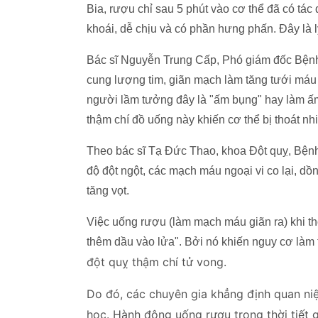
Bia, rượu chỉ sau 5 phút vào cơ thể đã có tá
khoái, dễ chịu và có phần hưng phấn. Đây là l
Bác sĩ Nguyễn Trung Cấp, Phó giám đốc Bệnh
cung lượng tim, giãn mạch làm tăng tưới máu
người lầm tưởng đây là "ấm bụng" hay làm ấm 
thậm chí đồ uống này khiến cơ thể bị thoát nhi
Theo bác sĩ Tạ Đức Thao, khoa Đột quỵ, Bệnh 
độ đột ngột, các mạch máu ngoại vi co lại, dồn
tăng vọt.
Việc uống rượu (làm mạch máu giãn ra) khi thờ
thêm dầu vào lửa". Bởi nó khiến nguy cơ làm 
đột quỵ thậm chí tử vong.
Do đó, các chuyên gia khẳng định quan ni
học. Hành động uống rượu trong thời tiết 