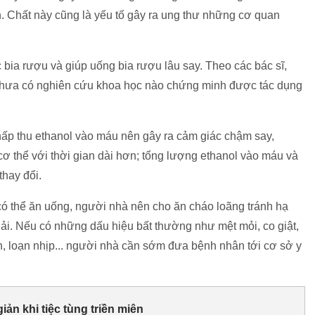
. Chất này cũng là yếu tố gây ra ung thư những cơ quan
c bia rượu và giúp uống bia rượu lâu say. Theo các bác sĩ,
chưa có nghiên cứu khoa học nào chứng minh được tác dụng
hấp thu ethanol vào máu nên gây ra cảm giác chậm say,
ơ thể với thời gian dài hơn; tổng lượng ethanol vào máu và
hay đổi.
có thể ăn uống, người nhà nên cho ăn cháo loãng tránh hạ
ải. Nếu có những dấu hiệu bất thường như mệt mỏi, co giật,
an, loạn nhịp... người nhà cần sớm đưa bệnh nhân tới cơ sở y
iản khi tiệc tùng triền miên