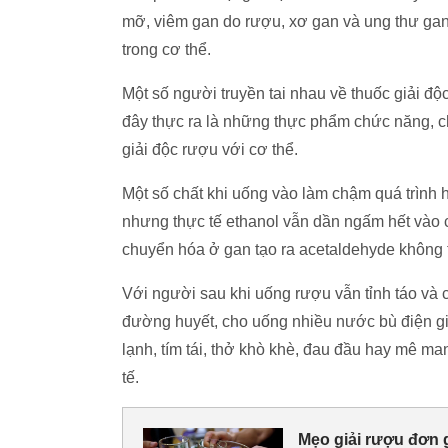
mỡ, viêm gan do rượu, xơ gan và ung thư gan
trong cơ thể.
Một số người truyền tai nhau về thuốc giải độ
đây thực ra là những thực phẩm chức năng, 
giải độc rượu với cơ thể.
Một số chất khi uống vào làm chậm quá trình 
nhưng thực tế ethanol vẫn dần ngấm hết vào c
chuyển hóa ở gan tạo ra acetaldehyde không t
Với người sau khi uống rượu vẫn tỉnh táo và 
đường huyết, cho uống nhiều nước bù điện gi
lạnh, tím tái, thở khò khè, đau đầu hay mê m
tế.
Mẹo giải rượu đơn g