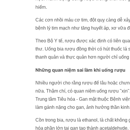
hiểm.
Các cơn nhồi máu cơ tim, đột quỵ càng dễ xả
bệnh lý tim mạch như tăng huyết áp, xơ vữa độ
Theo Bộ Y tế, rượu được xác định có liên qua
thư. Uống bia rượu đồng thời có hút thuốc lá
thanh quản và thực quản hơn người chỉ uống 
Những quan niệm sai lầm khi uống rượu
Nhiều người cho rằng rượu để lâu hoặc chưng
nữa. Thậm chí, có quan niệm uống rượu "xịn",
Trung tâm Tiêu hóa - Gan mật thuộc Bệnh viện
làm gánh nặng cho gan, ảnh hưởng thần kinh
Cồn trong bia, rượu là ethanol, là chất không
hóa phần lớn tại gan tạo thành acetaldehyde.