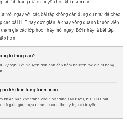
g lại tình trạng giảm chuyển hóa khi giảm cân.
hút mỗi ngày với các bài tập không cần dụng cụ như đá chéo
ập các bài HIIT hay đơn giản là chạy vòng quanh khuôn viên
 tham gia các lớp học nhảy mỗi ngày. Bởi nhảy là bài tập
tập hơn.
ông lo tăng cân?
au kỳ nghỉ Tết Nguyên đán bạn cần nắm nguyên tắc giá trị năng
ẩm.
iản khi tiệc tùng triền miên
 khiến bạn khó tránh khỏi tình trạng say rượu, bia. Dưa hấu,
ó thể giúp giải rượu nhanh chóng theo y học cổ truyền.