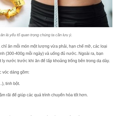
ân là yếu tố quan trọng chúng ta cần lưu ý.
 chỉ ăn mỗi món một lượng vừa phải, hạn chế mỡ, các loại
anh (300-400g mỗi ngày) và uống đủ nước. Ngoài ra, bạn
t ly nước trước khi ăn để lấp khoảng trống bên trong dạ dày.
ợc vóc dáng gồm:
, tinh bột.
m rãi để giúp các quá trình chuyển hóa tốt hơn.