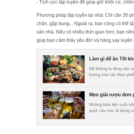
- Tích cực tập luyện để giúp giữ khối cơ, chốn
Phương pháp tập luyện tại nhà: Chỉ cần 30 p
chân, gập bụng... Ngoài ra, bạn cũng có thể t
sân nhà. Nếu có nhiều thời gian hơn, bạn nên
giúp bạn cảm thấy yêu đời và hăng say luyện 
Làm gì để ăn Tết kh
Để không lo tăng cân s
lượng của các thực ph
Mẹo giải rượu đơn g
Những bữa tiệc cuối năm
quýt, rau má, lá dong c