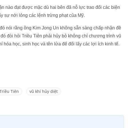
ận nào đạt được mặc dù hai bên đã nỗ lực trao đổi các biện
ấy sự nới lỏng các lệnh trừng phạt của Mỹ.
 đó nói rằng ông Kim Jong Un không sẵn sàng chấp nhận đề
 đó đòi hỏi Triều Tiên phải hủy bỏ không chỉ chương trình vũ
 hóa học, sinh học và tên lửa để đổi lấy các lợi ích kinh tế.
Triều Tiên
vũ khí hủy diệt