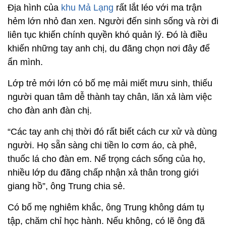
Địa hình của
khu Mả Lạng
rất lắt léo với ma trận
hẻm lớn nhỏ đan xen. Người đến sinh sống và rời đi
liên tục khiến chính quyền khó quản lý. Đó là điều
khiến những tay anh chị, du đãng chọn nơi đây để
ẩn mình.
Lớp trẻ mới lớn có bố mẹ mải miết mưu sinh, thiếu
người quan tâm dễ thành tay chân, lăn xả làm việc
cho đàn anh đàn chị.
“Các tay anh chị thời đó rất biết cách cư xử và dùng
người. Họ sẵn sàng chi tiền lo cơm áo, cà phê,
thuốc lá cho đàn em. Nể trọng cách sống của họ,
nhiều lớp du đãng chấp nhận xả thân trong giới
giang hồ”, ông Trung chia sẻ.
Có bố mẹ nghiêm khắc, ông Trung không dám tụ
tập, chăm chỉ học hành. Nếu không, có lẽ ông đã