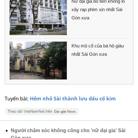
Nữ đại gia bỏ tiền khổng lồ
xây rạp phim xịn nhất Sài
Gòn xưa
Khu mộ cổ của bá hộ giàu
nhất Sài Gòn xưa
Tuyến bài:
Hẻm nhỏ Sài thành lưu dấu cổ kim
Người chăm sóc không công cho 'nữ đại gia' Sài
Gòn xưa