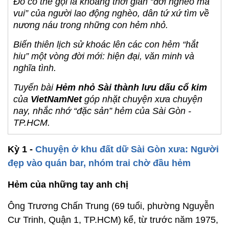
Đó có thể gọi là khoảng thời gian “đời nghèo mà
vui” của người lao động nghèo, dân tứ xứ tìm về
nương náu trong những con hẻm nhỏ.
Biến thiên lịch sử khoác lên các con hẻm “hắt
hiu” một vòng đời mới: hiện đại, văn minh và
nghĩa tình.
Tuyến bài
Hẻm nhỏ Sài thành lưu dấu cổ kim
của
VietNamNet
góp nhặt chuyện xưa chuyện
nay, nhắc nhớ “đặc sản” hẻm của Sài Gòn -
TP.HCM.
Kỳ 1 -
Chuyện ở khu đất dữ Sài Gòn xưa: Người
đẹp vào quán bar, nhóm trai chờ đầu hẻm
Hẻm của những tay anh chị
Ông Trương Chấn Trung (69 tuổi, phường Nguyễn
Cư Trinh, Quận 1, TP.HCM) kể, từ trước năm 1975,