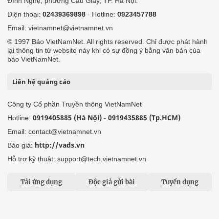
Đình Nghệ, phường Cầu Giấy, TP. Hà Nội.
Điện thoại:
02439369898
- Hotline:
0923457788
Email: vietnamnet@vietnamnet.vn
© 1997 Báo VietNamNet. All rights reserved. Chỉ được phát hành
lại thông tin từ website này khi có sự đồng ý bằng văn bản của
báo VietNamNet.
Liên hệ quảng cáo
Công ty Cổ phần Truyền thông VietNamNet
0919405885 (Hà Nội)
0919435885 (Tp.HCM)
Hotline:
-
Email: contact@vietnamnet.vn
http://vads.vn
Báo giá:
Hỗ trợ kỹ thuật: support@tech.vietnamnet.vn
Tải ứng dụng
Độc giả gửi bài
Tuyển dụng