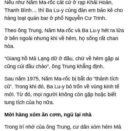
Nếu như Năm Ma-rốc cát cứ ở rạp Khải Hoàn,
Thanh Bình… thì Ba Lu-y cùng đàn em bảo kê cho
hàng loạt quán bar ở phố Nguyễn Cư Trinh.
Theo ông Trung, Năm Ma-rốc và Ba Lu-y hét ra lửa
ở bên ngoài nhưng khi về hẻm, họ sống rất chan
hòa.
“Giang hồ Mả Lạng dữ ở đâu, chứ về hẻm gặp ai
cũng cúi đầu chào”, ông Trung khẳng định.
Sau năm 1975, Năm Ma-rốc bị bắt do “thành tích
cũ”. Trong khi đó, Ba Lu-y bỏ trốn về vùng kinh tế
mới. Từ đó, mọi người không còn gặp hoặc biết
tung tích của họ nữa.
Mời hàng xóm ăn cơm, ngủ lại nhà
Trong trí nhớ của ông Trung, cư dân xóm hẻm Mả