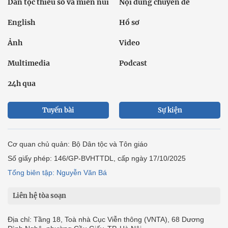
Dân tộc thiểu số và miền núi
Nội dung chuyên đề
English
Hồ sơ
Ảnh
Video
Multimedia
Podcast
24h qua
Tuyến bài
Sự kiện
Cơ quan chủ quản: Bộ Dân tộc và Tôn giáo
Số giấy phép: 146/GP-BVHTTDL, cấp ngày 17/10/2025
Tổng biên tập: Nguyễn Văn Bá
Liên hệ tòa soạn
Địa chỉ: Tầng 18, Toà nhà Cục Viễn thông (VNTA), 68 Dương