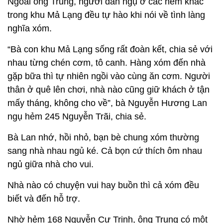
Ngoài ông Trung, người dân ngụ ở các hẻm khác
trong khu Mả Lạng đều tự hào khi nói về tình làng
nghĩa xóm.
“Bà con khu Mả Lạng sống rất đoàn kết, chia sẻ với
nhau từng chén cơm, tô canh. Hàng xóm đến nhà
gặp bữa thì tự nhiên ngồi vào cùng ăn cơm. Người
thân ở quê lên chơi, nhà nào cũng giữ khách ở tận
mấy tháng, không cho về”, bà Nguyễn Hương Lan
ngụ hẻm 245 Nguyễn Trãi, chia sẻ.
Bà Lan nhớ, hồi nhỏ, bạn bè chung xóm thường
sang nhà nhau ngủ ké. Cả bọn cứ thích ôm nhau
ngủ giữa nhà cho vui.
Nhà nào có chuyện vui hay buồn thì cả xóm đều
biết và đến hỗ trợ.
Nhờ hẻm 168 Nguyễn Cư Trinh, ông Trung có một