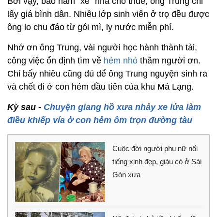
Bởi vậy, bao năm “xẻ” nhà cho thuê, ông Trung chỉ
lấy giá bình dân. Nhiều lớp sinh viên ở trọ đều được
ông lo chu đáo từ gói mì, ly nước miễn phí.
Nhớ ơn ông Trung, vài người học hành thành tài,
công việc ổn định tìm về
hẻm nhỏ
thăm người ơn.
Chỉ bấy nhiêu cũng đủ để ông Trung nguyện sinh ra
và chết đi ở con hẻm đầu tiên của khu Mả Lạng.
Kỳ sau -
Chuyện giang hồ xưa nhảy xe lửa làm
điều khiếp vía ở con hẻm ôm trọn đường tàu
Cuộc đời người phụ nữ nổi
tiếng xinh đẹp, giàu có ở Sài
Gòn xưa