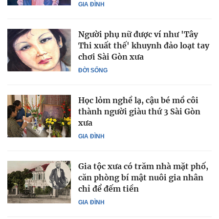
GIA ĐÌNH
Người phụ nữ được ví như 'Tây
Thi xuất thế' khuynh đảo loạt tay
chơi Sài Gòn xưa
ĐỜI SỐNG
Học lỏm nghề lạ, cậu bé mồ côi
thành người giàu thứ 3 Sài Gòn
xưa
GIA ĐÌNH
Gia tộc xưa có trăm nhà mặt phố,
căn phòng bí mật nuôi gia nhân
chỉ để đếm tiền
GIA ĐÌNH