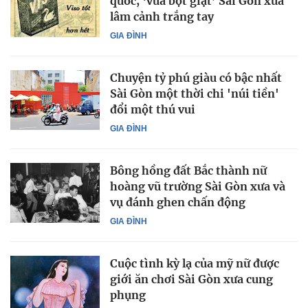
quốc, ‘vua bột giặt’ Sài Gòn xưa
lâm cảnh trắng tay
GIA ĐÌNH
Chuyện tỷ phú giàu có bậc nhất
Sài Gòn một thời chi 'núi tiền'
đổi một thú vui
GIA ĐÌNH
Bông hồng đất Bắc thành nữ
hoàng vũ trường Sài Gòn xưa và
vụ đánh ghen chấn động
GIA ĐÌNH
Cuộc tình kỳ lạ của mỹ nữ được
giới ăn chơi Sài Gòn xưa cung
phụng