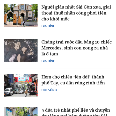
Người giàu nhất Sài Gòn xưa, giai
thoại thuê nhân công phơi tiền
cho khỏi mốc
GIA ĐÌNH
Chàng trai rước dâu bằng 10 chiếc
Mercedes, sinh con xong ra nhà
lá ở tạm
GIA ĐÌNH
Hẻm chợ chiều ‘lên đời’ thành
phố Tây, cư dân rủng rỉnh tiền
ĐỜI SỐNG
5 đứa trẻ nhặt phế liệu và chuyện
đau lòng nơi hẻm đường tàu Sài