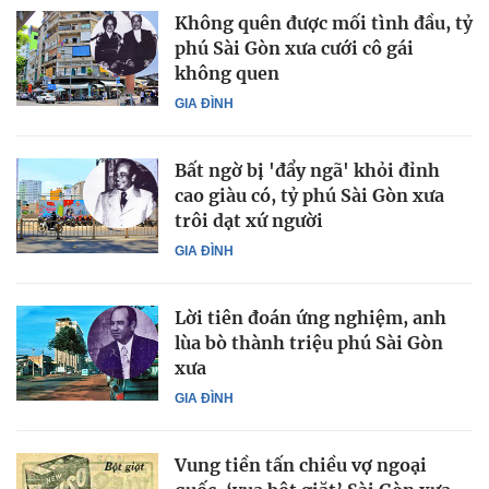
Không quên được mối tình đầu, tỷ
phú Sài Gòn xưa cưới cô gái
không quen
GIA ĐÌNH
Bất ngờ bị 'đẩy ngã' khỏi đỉnh
cao giàu có, tỷ phú Sài Gòn xưa
trôi dạt xứ người
GIA ĐÌNH
Lời tiên đoán ứng nghiệm, anh
lùa bò thành triệu phú Sài Gòn
xưa
GIA ĐÌNH
Vung tiền tấn chiều vợ ngoại