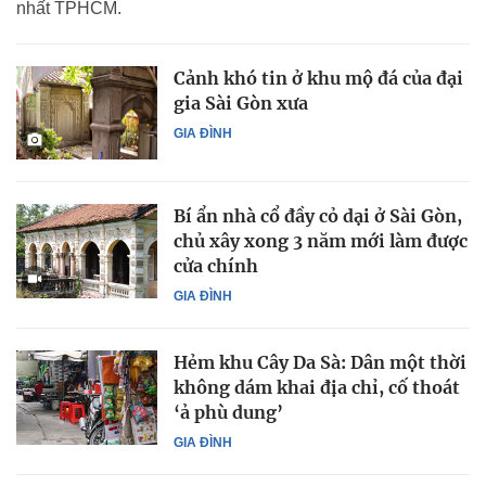
nhất TPHCM.
Cảnh khó tin ở khu mộ đá của đại
gia Sài Gòn xưa
GIA ĐÌNH
Bí ẩn nhà cổ đầy cỏ dại ở Sài Gòn,
chủ xây xong 3 năm mới làm được
cửa chính
GIA ĐÌNH
Hẻm khu Cây Da Sà: Dân một thời
không dám khai địa chỉ, cố thoát
‘ả phù dung’
GIA ĐÌNH