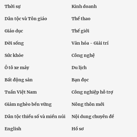
Thời sự
Kinh doanh
Dân tộc và Tôn giáo
Thể thao
Giáo dục
Thế giới
Đời sống
Văn hóa - Giải trí
Sức khỏe
Công nghệ
Ô tô xe máy
Du lịch
Bất động sản
Bạn đọc
Tuần Việt Nam
Công nghiệp hỗ trợ
Giảm nghèo bền vững
Nông thôn mới
Dân tộc thiểu số và miền núi
Nội dung chuyên đề
English
Hồ sơ