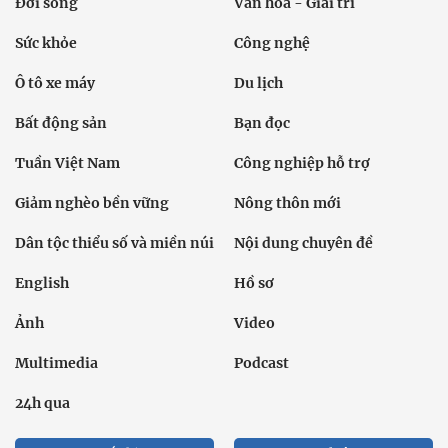
Đời sống
Văn hóa - Giải trí
Sức khỏe
Công nghệ
Ô tô xe máy
Du lịch
Bất động sản
Bạn đọc
Tuần Việt Nam
Công nghiệp hỗ trợ
Giảm nghèo bền vững
Nông thôn mới
Dân tộc thiểu số và miền núi
Nội dung chuyên đề
English
Hồ sơ
Ảnh
Video
Multimedia
Podcast
24h qua