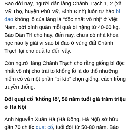
Bao đời nay, người dân làng Chánh Trạch 1, 2 (xã
Mỹ Thọ, huyện Phù Mỹ, Bình Định) luôn tự hào
bí
đao
khổng lồ của làng là "độc nhất vô nhị" ở Việt
Nam, bởi bình quân mỗi quả bí nặng từ 40-60 kg.
Báo Dân Trí cho hay, đến nay, chưa có nhà khoa
học nào lý giải vì sao bí đao ở vùng đất Chánh
Trạch lại cho quả to đến vậy.
Còn người làng Chánh Trạch cho rằng giống bí độc
nhất vô nhị cho trái to khổng lồ là do thổ nhưỡng
hiếm có và một phần "bí kíp" chọn giống, cách trồng
truyền thống.
Đôi quạt cổ 'khổng lồ', 50 năm tuổi giá trăm triệu
ở Hà Nội
Anh Nguyễn Xuân Hà (Hà Đông, Hà Nội) sở hữu
gần 70 chiếc
quạt cổ
, tuổi đời từ 50-80 năm. Báo