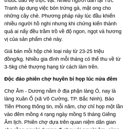
thuốc bảo vệ thực vật. Nhiều người dân tại Tức
Tranh áp dụng việc bón trứng gà, mật ong cho
những cây chè. Phương pháp này lúc đầu khiến
nhiều người hồ nghi nhưng khi chứng kiến thành
quả ai nấy đều trầm trồ về độ ngon, ngọt và hương
vị của sản phẩm chè này.
Giá bán mỗi hộp chè loại này từ 23-25 triệu
đồng/kg. Nhiều gia đình mỗi tháng có thể thu về từ
3-5kg chè thượng hạng từ cách làm trên.
Độc đáo phiên chợ huyền bí họp lúc nửa đêm
Chợ Âm - Dương nằm ở địa phận làng Ó, nay là
làng Xuân Ổ (xã Võ Cường, TP. Bắc Ninh). Báo
Tiền Phong thông tin, mỗi năm, chợ chỉ họp một lần
vào đêm mồng 4 rạng ngày mồng 5 tháng Giêng
Âm lịch. Phiên chợ dựa trên quan niệm dân gian