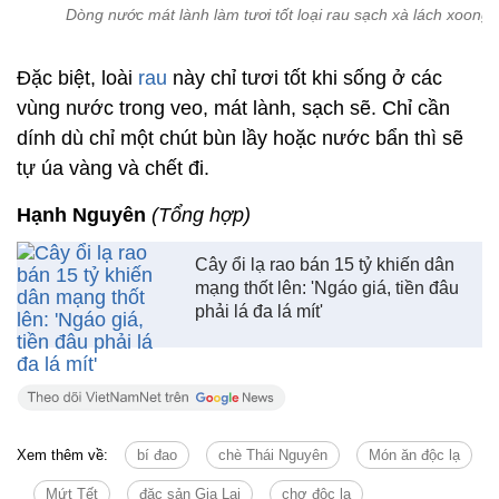
Dòng nước mát lành làm tươi tốt loại rau sạch xà lách xoong
Đặc biệt, loài
rau
này chỉ tươi tốt khi sống ở các
vùng nước trong veo, mát lành, sạch sẽ. Chỉ cần
dính dù chỉ một chút bùn lầy hoặc nước bẩn thì sẽ
tự úa vàng và chết đi.
Hạnh Nguyên
(Tổng hợp)
Cây ổi lạ rao bán 15 tỷ khiến dân
mạng thốt lên: 'Ngáo giá, tiền đâu
phải lá đa lá mít'
Xem thêm về:
bí đao
chè Thái Nguyên
Món ăn độc lạ
Mứt Tết
đặc sản Gia Lai
chợ độc lạ