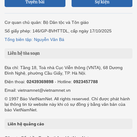
Tuyến bài
Sự kiện
Cơ quan chủ quản: Bộ Dân tộc và Tôn giáo
Số giấy phép: 146/GP-BVHTTDL, cấp ngày 17/10/2025
Tổng biên tập: Nguyễn Văn Bá
Liên hệ tòa soạn
Địa chỉ: Tầng 18, Toà nhà Cục Viễn thông (VNTA), 68 Dương
Đình Nghệ, phường Cầu Giấy, TP. Hà Nội.
Điện thoại:
02439369898
- Hotline:
0923457788
Email: vietnamnet@vietnamnet.vn
© 1997 Báo VietNamNet. All rights reserved. Chỉ được phát hành
lại thông tin từ website này khi có sự đồng ý bằng văn bản của
báo VietNamNet.
Liên hệ quảng cáo