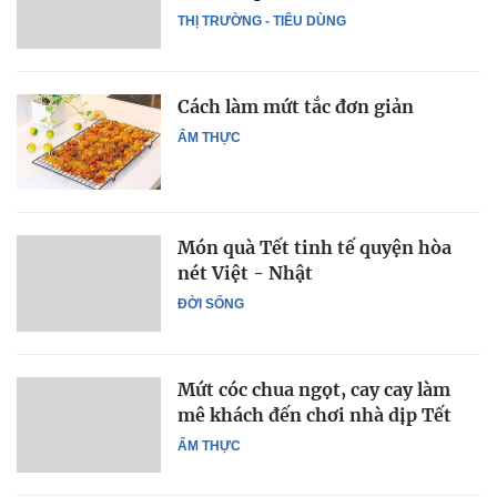
THỊ TRƯỜNG - TIÊU DÙNG
Cách làm mứt tắc đơn giản
ẨM THỰC
Món quà Tết tinh tế quyện hòa
nét Việt - Nhật
ĐỜI SỐNG
Mứt cóc chua ngọt, cay cay làm
mê khách đến chơi nhà dịp Tết
ẨM THỰC