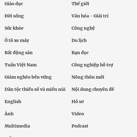
Giáo dục
Thế giới
Đời sống
Văn hóa - Giải trí
Sức khỏe
Công nghệ
Ô tô xe máy
Du lịch
Bất động sản
Bạn đọc
Tuần Việt Nam
Công nghiệp hỗ trợ
Giảm nghèo bền vững
Nông thôn mới
Dân tộc thiểu số và miền núi
Nội dung chuyên đề
English
Hồ sơ
Ảnh
Video
Multimedia
Podcast