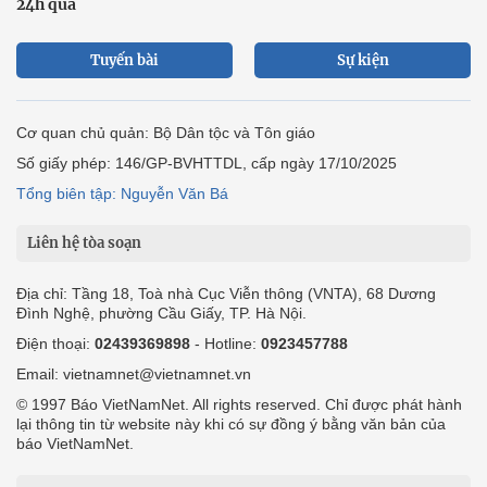
24h qua
Tuyến bài
Sự kiện
Cơ quan chủ quản: Bộ Dân tộc và Tôn giáo
Số giấy phép: 146/GP-BVHTTDL, cấp ngày 17/10/2025
Tổng biên tập: Nguyễn Văn Bá
Liên hệ tòa soạn
Địa chỉ: Tầng 18, Toà nhà Cục Viễn thông (VNTA), 68 Dương
Đình Nghệ, phường Cầu Giấy, TP. Hà Nội.
Điện thoại:
02439369898
- Hotline:
0923457788
Email: vietnamnet@vietnamnet.vn
© 1997 Báo VietNamNet. All rights reserved. Chỉ được phát hành
lại thông tin từ website này khi có sự đồng ý bằng văn bản của
báo VietNamNet.