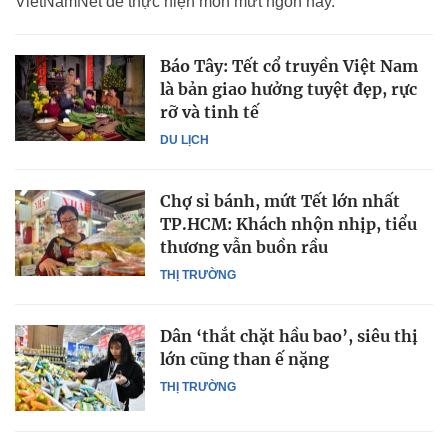
VietNamNet để thực hiện món mứt ngon này.
Báo Tây: Tết cổ truyền Việt Nam
là bản giao hưởng tuyệt đẹp, rực
rỡ và tinh tế
DU LỊCH
Chợ sỉ bánh, mứt Tết lớn nhất
TP.HCM: Khách nhộn nhịp, tiểu
thương vẫn buồn rầu
THỊ TRƯỜNG
Dân ‘thắt chặt hầu bao’, siêu thị
lớn cũng than ế nặng
THỊ TRƯỜNG