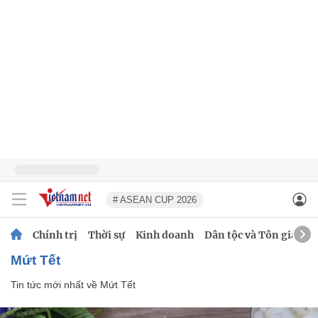
# ASEAN CUP 2026
Chính trị
Thời sự
Kinh doanh
Dân tộc và Tôn giáo
Mứt Tết
Tin tức mới nhất về
Mứt Tết