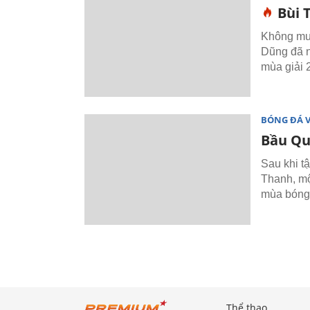
Bùi 
Không muố
Dũng đã n
mùa giải 
BÓNG ĐÁ 
Bầu Qu
Sau khi t
Thanh, mộ
mùa bóng
Thể thao