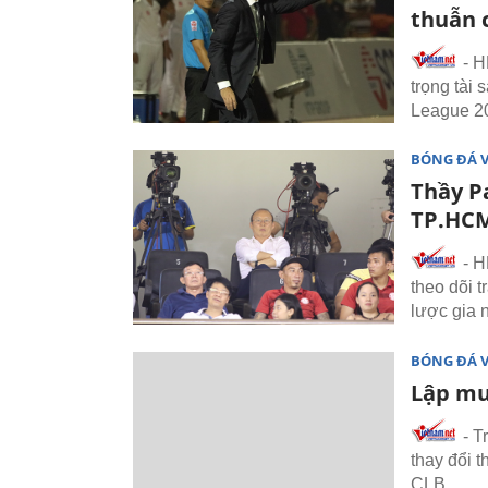
thuẫn 
- H
trọng tài
League 2
BÓNG ĐÁ 
Thầy P
TP.HCM
- H
theo dõi 
lược gia 
BÓNG ĐÁ 
Lập mư
- T
thay đổi 
CLB.