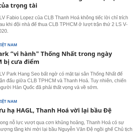
của trọng tài
LV Fabio Lopez của CLB Thanh Hoá không tiếc lời chỉ trích
 sau khi đội nhà để thua CLB TPHCM ở lượt trận thứ 2 LS V-
020.
VIỆT NAM
ark “vi hành" Thống Nhất trong ngày
 bị cưa điểm
LV Park Hang Seo bất ngờ có mặt tại sân Thống Nhất để
trận đấu giữa CLB TPHCM và Thanh Hoá. Tuy nhiên, chiến
người Hàn Quốc đã phải thất vọng và về sớm.
VIỆT NAM
u hạ HAGL, Thanh Hoá vời lại bầu Đệ
rong nỗ lực vượt qua cơn khủng hoảng, Thanh Hoá có sự
thượng tầng khi mời lại bầu Nguyễn Văn Đệ ngồi ghế Chủ tịch