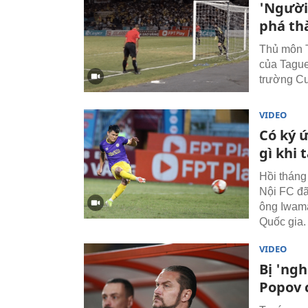
'Người
phá th
Thủ môn T
của Tague
trường Cu
VIDEO
Có ký 
gì khi 
Hồi tháng
Nội FC đã
ông Iwama
Quốc gia.
VIDEO
Bị 'ngh
Popov 