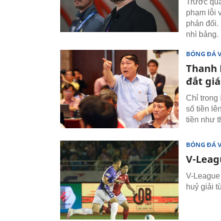
Trước qu
phạm lỗi 
phản đối.
nhì bảng.
BÓNG ĐÁ 
Thanh H
đắt giá
Chỉ trong 
số tiền lê
tiền như 
BÓNG ĐÁ 
V-Leagu
V-League 
huỷ giải 