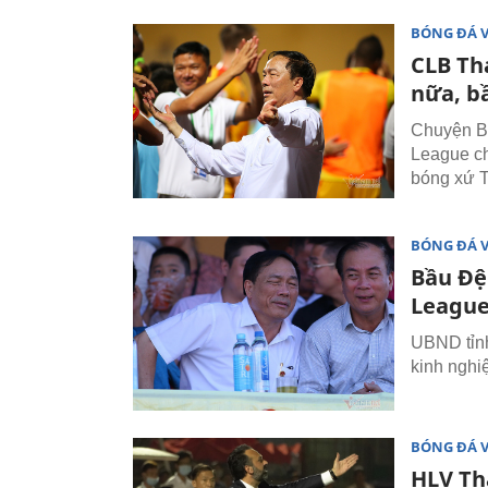
BÓNG ĐÁ 
CLB Th
nữa, b
Chuyện Bầ
League ch
bóng xứ 
BÓNG ĐÁ 
Bầu Đệ 
Leagu
UBND tỉnh
kinh nghi
BÓNG ĐÁ 
HLV Th