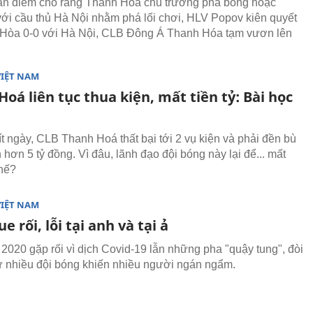
an điểm cho rằng Thanh Hóa chủ trương phá bóng hoặc
với cầu thủ Hà Nội nhằm phá lối chơi, HLV Popov kiên quyết
 Hòa 0-0 với Hà Nội, CLB Đông Á Thanh Hóa tạm vươn lên
VIỆT NAM
oá liên tục thua kiện, mất tiền tỷ: Bài học
ít ngày, CLB Thanh Hoá thất bại tới 2 vụ kiện và phải đền bù
n hơn 5 tỷ đồng. Vì đâu, lãnh đạo đội bóng này lại để... mất
thế?
VIỆT NAM
e rối, lỗi tại anh và tại ả
2020 gặp rối vì dịch Covid-19 lẫn những pha "quậy tung", đòi
từ nhiều đội bóng khiến nhiều người ngán ngẩm.