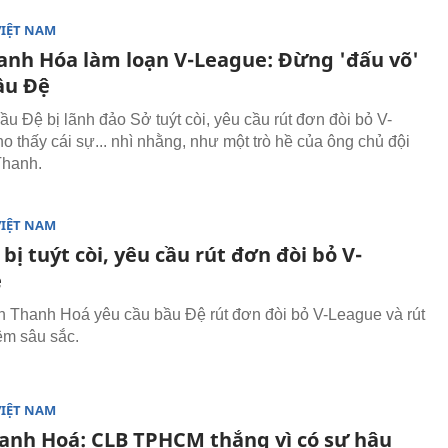
VIỆT NAM
anh Hóa làm loạn V-League: Đừng 'đấu võ'
ầu Đệ
u Đệ bị lãnh đảo Sở tuýt còi, yêu cầu rút đơn đòi bỏ V-
o thấy cái sự... nhì nhằng, như một trò hề của ông chủ đội
Thanh.
VIỆT NAM
bị tuýt còi, yêu cầu rút đơn đòi bỏ V-
e
 Thanh Hoá yêu cầu bầu Đệ rút đơn đòi bỏ V-League và rút
ệm sâu sắc.
VIỆT NAM
anh Hoá: CLB TPHCM thắng vì có sự hậu