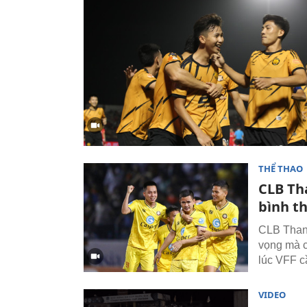
THỂ THAO
CLB Th
bình t
CLB Than
vọng mà c
lúc VFF c
VIDEO