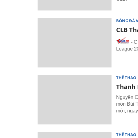
BÓNG ĐÁ 
CLB Th
- C
League 20
THỂ THAO
Thanh H
Nguyên C
môn Bùi T
mới, ngay
THỂ THAO