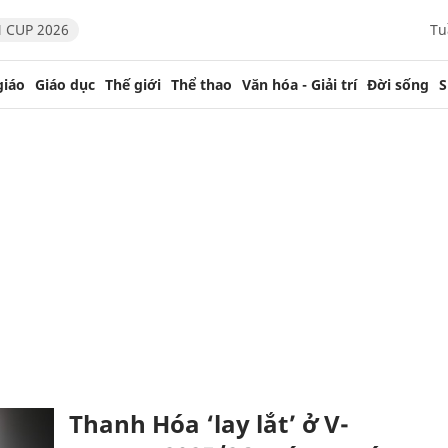
 CUP 2026
Tu
giáo
Giáo dục
Thế giới
Thể thao
Văn hóa - Giải trí
Đời sống
S
Thanh Hóa ‘lay lắt’ ở V-