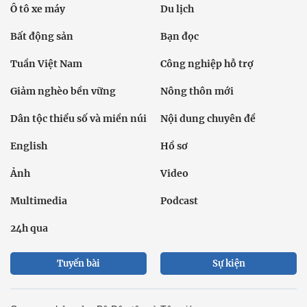
Ô tô xe máy
Du lịch
Bất động sản
Bạn đọc
Tuần Việt Nam
Công nghiệp hỗ trợ
Giảm nghèo bền vững
Nông thôn mới
Dân tộc thiểu số và miền núi
Nội dung chuyên đề
English
Hồ sơ
Ảnh
Video
Multimedia
Podcast
24h qua
Tuyến bài
Sự kiện