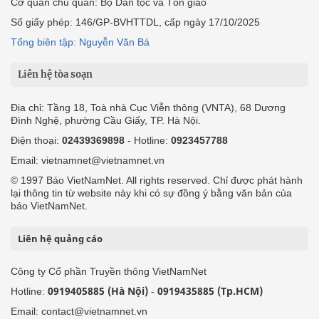
Cơ quan chủ quản: Bộ Dân tộc và Tôn giáo
Số giấy phép: 146/GP-BVHTTDL, cấp ngày 17/10/2025
Tổng biên tập: Nguyễn Văn Bá
Liên hệ tòa soạn
Địa chỉ: Tầng 18, Toà nhà Cục Viễn thông (VNTA), 68 Dương
Đình Nghệ, phường Cầu Giấy, TP. Hà Nội.
Điện thoại:
02439369898
- Hotline:
0923457788
Email: vietnamnet@vietnamnet.vn
© 1997 Báo VietNamNet. All rights reserved. Chỉ được phát hành
lại thông tin từ website này khi có sự đồng ý bằng văn bản của
báo VietNamNet.
Liên hệ quảng cáo
Công ty Cổ phần Truyền thông VietNamNet
0919405885 (Hà Nội)
0919435885 (Tp.HCM)
Hotline:
-
Email: contact@vietnamnet.vn