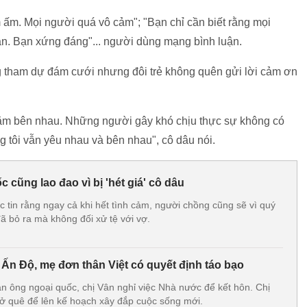
 ấm. Mọi người quá vô cảm"; "Bạn chỉ cần biết rằng mọi
. Bạn xứng đáng"... người dùng mạng bình luận.
g tham dự đám cưới nhưng đôi trẻ không quên gửi lời cảm ơn
 năm bên nhau. Những người gây khó chịu thực sự không có
g tôi vẫn yêu nhau và bên nhau", cô dâu nói.
 cũng lao đao vì bị 'hét giá' cô dâu
 tin rằng ngay cả khi hết tình cảm, người chồng cũng sẽ vì quý
ã bỏ ra mà không đối xử tệ với vợ.
Ấn Độ, mẹ đơn thân Việt có quyết định táo bạo
àn ông ngoại quốc, chị Vân nghỉ việc Nhà nước để kết hôn. Chị
ở quê để lên kế hoạch xây đắp cuộc sống mới.