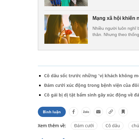
Mạng xã hội khiến n
Nhiều người luôn nghĩ b
thân. Nhưng theo thống
Cô dâu sốc trước những 'vị khách không mờ
Đám cưới xúc động trong bệnh viện của đôi
Cô gái bị dị tật bẩm sinh gây xúc động về 
Bình luận
Xem thêm về:
Đám cưới
Cô dâu
chú