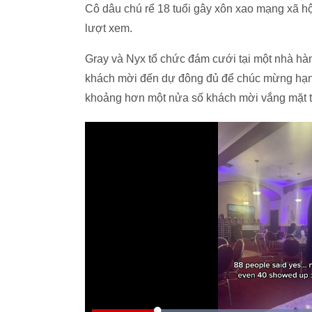
Cô dâu chú rể 18 tuổi gây xôn xao mạng xã hội
lượt xem.
Gray và Nyx tổ chức đám cưới tại một nhà hàn
khách mời đến dự đông đủ để chúc mừng hạnh 
khoảng hơn một nửa số khách mời vắng mặt tạ