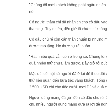
"Chúng tôi mời khách không phải ngẫu nhiên. 
nói.
Có người thậm chí đã nhắn tin cho cô dâu vào
tham dự. Tuy nhiên, đến giờ tổ chức thì không
Cô dâu chú rể còn cẩn thận chuẩn bị những m
được trao tặng. Họ thực sự rất buồn.
"Rất nhiều quà vẫn còn ở trong xe. Chúng tôi
quá nhiều thứ chưa làm được. Bây giờ tôi buồ
Mặc dù, có một số người đã ở lại để theo dõi 
thứ liên quan đến bữa tiệc vắng khách. Tổng
2.500 USD chi cho tiệc cưới, mời DJ và quà 
Người dùng mạng đã gửi đến cô dâu chú rể rất
chí, nhiều người dùng mạng đưa ra lời đề ngh