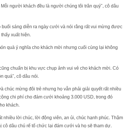
Mỗi người khách đều là người chúng tôi trân quý", cô dâu
 buổi sáng diễn ra ngày cưới và nói rằng rất vui mừng được
 thấy xuất hiện.
ón quà ý nghĩa cho khách mời nhưng cuối cùng lại không
 cũng chuẩn bị khu vực chụp ảnh vui vẻ cho khách mời. Có
n quá", cô dâu nói.
và chúc mừng đôi trẻ nhưng họ vẫn phải giải quyết rất nhiều
 cộng chi phí cho đám cưới khoảng 3.000 USD, trong đó
cho khách.
 nhiều lời chúc, lời động viên, an ủi, chúc hạnh phúc. Thậm
ị cô dâu chú rể tổ chức lại đám cưới và họ sẽ tham dự.