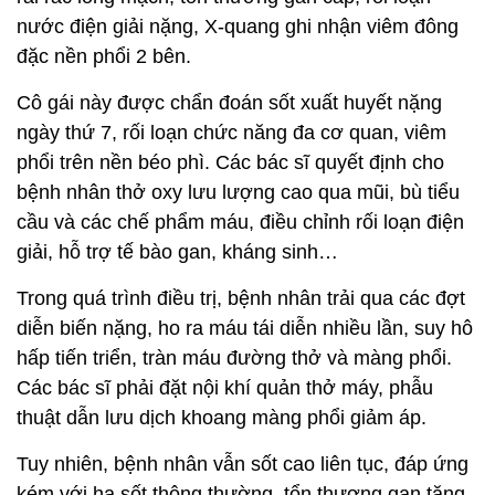
nước điện giải nặng, X-quang ghi nhận viêm đông
đặc nền phổi 2 bên.
Cô gái này được chẩn đoán sốt xuất huyết nặng
ngày thứ 7, rối loạn chức năng đa cơ quan, viêm
phổi trên nền béo phì. Các bác sĩ quyết định cho
bệnh nhân thở oxy lưu lượng cao qua mũi, bù tiểu
cầu và các chế phẩm máu, điều chỉnh rối loạn điện
giải, hỗ trợ tế bào gan, kháng sinh…
Trong quá trình điều trị, bệnh nhân trải qua các đợt
diễn biến nặng, ho ra máu tái diễn nhiều lần, suy hô
hấp tiến triển, tràn máu đường thở và màng phổi.
Các bác sĩ phải đặt nội khí quản thở máy, phẫu
thuật dẫn lưu dịch khoang màng phổi giảm áp.
Tuy nhiên, bệnh nhân vẫn sốt cao liên tục, đáp ứng
kém với hạ sốt thông thường, tổn thương gan tăng