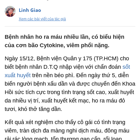
Linh Giao
Xem các bài viết của tác giả
Bệnh nhân ho ra máu nhiều lần, có biểu hiện
của cơn bão Cytokine, viêm phổi nặng.
Ngày 15/12, Bệnh viện Quân y 175 (TP.HCM) cho
biết bệnh nhân D.T.Q nhập viện với chẩn đoán
sốt
xuất huyết
trên nền béo phì. Đến ngày thứ 5, diễn
biến người bệnh xấu dần và được chuyển đến Khoa
Hồi sức tích cực trong tình trạng sốt cao, xuất huyết
da nhiều vị trí, xuất huyết kết mạc, ho ra máu đỏ
tươi, khó thở tăng dần.
Kết quả xét nghiệm cho thấy cô gái có tình trạng
viêm, tràn dịch đa màng nghi dịch máu, đông máu
rải rác lòng mạch, tổn thương gan cấp, rối loạn