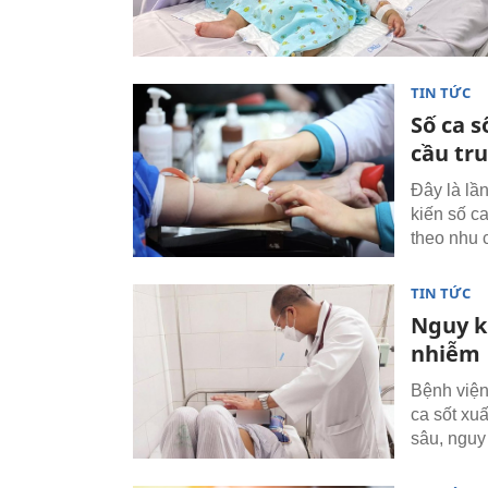
TIN TỨC
Số ca s
cầu tru
Đây là lầ
kiến số ca
theo nhu c
TIN TỨC
Nguy k
nhiễm
Bệnh viện
ca sốt xu
sâu, nguy