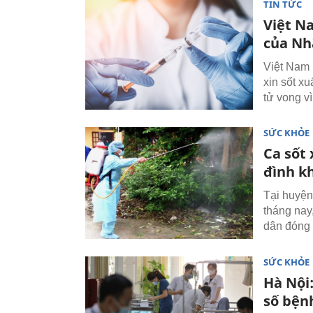
TIN TỨC
Việt N
của Nh
Việt Nam 
xin sốt x
tử vong v
SỨC KHỎE
Ca sốt
đình k
Tại huyện
tháng nay
dân đóng 
SỨC KHỎE
Hà Nội
số bện