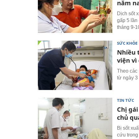
năm nay
Dịch sốt 
gấp 5 lần
tháng 9-1
SỨC KHỎE
Nhiều t
viện vì
Theo các 
từ ngày 3
TIN TỨC
Chị gái
chủ qu
Bị sốt xu
cứu trong 