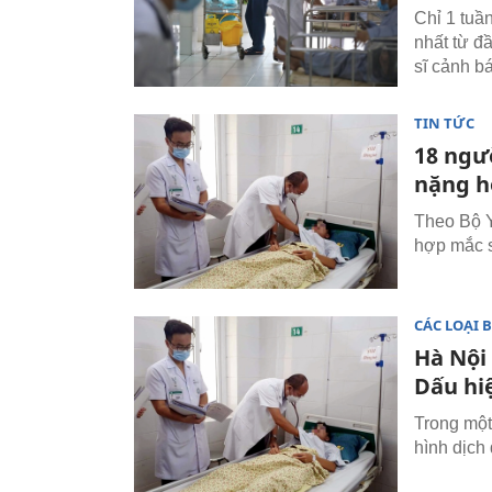
Chỉ 1 tuầ
nhất từ đ
sĩ cảnh b
TIN TỨC
18 ngườ
nặng h
Theo Bộ Y
hợp mắc s
CÁC LOẠI 
Hà Nội 
Dấu hi
Trong một
hình dịch 