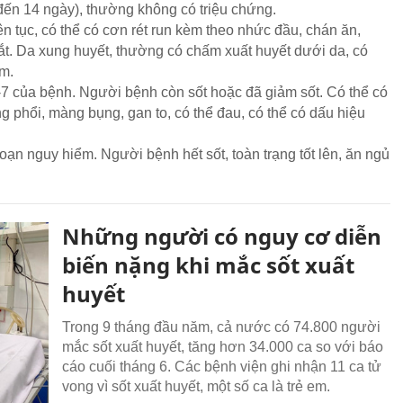
 đến 14 ngày), thường không có triệu chứng.
ên tục, có thể có cơn rét run kèm theo nhức đầu, chán ăn,
t. Da xung huyết, thường có chấm xuất huyết dưới da, có
m.
-7 của bệnh. Người bệnh còn sốt hoặc đã giảm sốt. Có thể có
ng phổi, màng bụng, gan to, có thể đau, có thể có dấu hiệu
đoạn nguy hiểm. Người bệnh hết sốt, toàn trạng tốt lên, ăn ngủ
Những người có nguy cơ diễn
biến nặng khi mắc sốt xuất
huyết
Trong 9 tháng đầu năm, cả nước có 74.800 người
mắc sốt xuất huyết, tăng hơn 34.000 ca so với báo
cáo cuối tháng 6. Các bệnh viện ghi nhận 11 ca tử
vong vì sốt xuất huyết, một số ca là trẻ em.