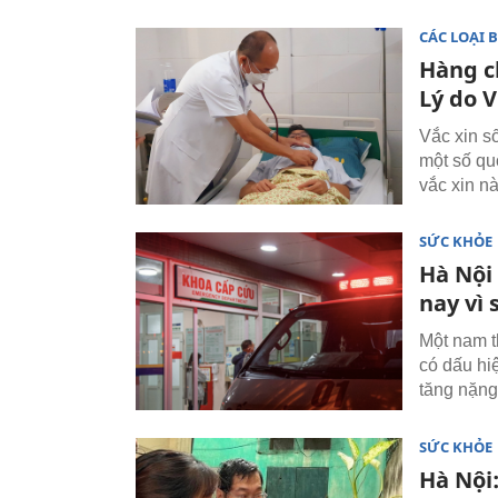
CÁC LOẠI 
Hàng c
Lý do 
Vắc xin s
một số qu
vắc xin nà
SỨC KHỎE
Hà Nội
nay vì 
Một nam t
có dấu hi
tăng nặng
SỨC KHỎE
Hà Nội: