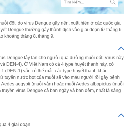
muỗi đốt, do virus Dengue gây nên, xuất hiện ở các quốc gia
huyết Dengue thường gây thành dịch vào giai đoạn từ tháng 6
o khoảng tháng 8, tháng 9.
irus Dengue lây lan cho người qua đường muỗi đốt. Virus này
và DEN-4). Ở Việt Nam có cả 4 type huyết thanh này, có
pe 1 (DEN-1) vẫn có thể mắc các type huyết thanh khác.
 từ tuyến nước bọt của muỗi sẽ vào máu người rồi gây bệnh
h là Aedes aegypti (muỗi vằn) hoặc muỗi Aedes albopictus (muỗi
à truyền virus Dengue cả ban ngày và ban đêm, nhất là sáng
qua 4 giai đoạn