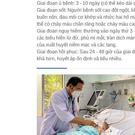
Giai đoạn ủ bệnh: 3 - 10 ngày (có thể kéo dài
Giai đoạn sốt: Người bệnh sốt cao đột ngột, li
buồn nôn, đau mỏi cơ khớp và nhức hai hố mắ
thể có chảy máu chân răng hoặc chảy máu ca
Giai đoạn nguy hiểm: thường vào ngày thứ 3 
các biểu hiện lừ đừ, phù mi mắt, tràn dịch mà
của xuất huyết niêm mạc và các tạng.
Giai đoạn hồi phục: Sau 24 - 48 giờ của giai 
khá hơn, huyết áp ổn định và tiểu nhiều.