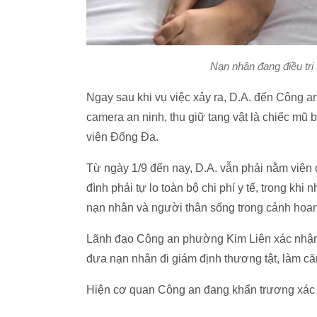
Nạn nhân đang điều trị
Ngay sau khi vụ việc xảy ra, D.A. đến Công a
camera an ninh, thu giữ tang vật là chiếc mũ 
viện Đống Đa.
Từ ngày 1/9 đến nay, D.A. vẫn phải nằm viện đi
đình phải tự lo toàn bộ chi phí y tế, trong khi
nạn nhân và người thân sống trong cảnh hoan
Lãnh đạo Công an phường Kim Liên xác nhận: “
đưa nạn nhân đi giám định thương tật, làm căn
Hiện cơ quan Công an đang khẩn trương xác m