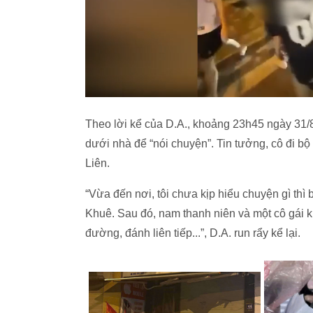
Theo lời kể của D.A., khoảng 23h45 ngày 31/8
dưới nhà để “nói chuyện”. Tin tưởng, cô đi 
Liên.
“Vừa đến nơi, tôi chưa kịp hiểu chuyện gì thì
Khuê. Sau đó, nam thanh niên và một cô gái k
đường, đánh liên tiếp...”, D.A. run rẩy kể lại.