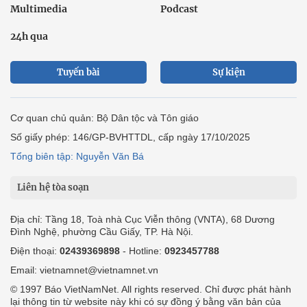
Multimedia
Podcast
24h qua
Tuyến bài
Sự kiện
Cơ quan chủ quản: Bộ Dân tộc và Tôn giáo
Số giấy phép: 146/GP-BVHTTDL, cấp ngày 17/10/2025
Tổng biên tập: Nguyễn Văn Bá
Liên hệ tòa soạn
Địa chỉ: Tầng 18, Toà nhà Cục Viễn thông (VNTA), 68 Dương
Đình Nghệ, phường Cầu Giấy, TP. Hà Nội.
Điện thoại:
02439369898
- Hotline:
0923457788
Email: vietnamnet@vietnamnet.vn
© 1997 Báo VietNamNet. All rights reserved. Chỉ được phát hành
lại thông tin từ website này khi có sự đồng ý bằng văn bản của