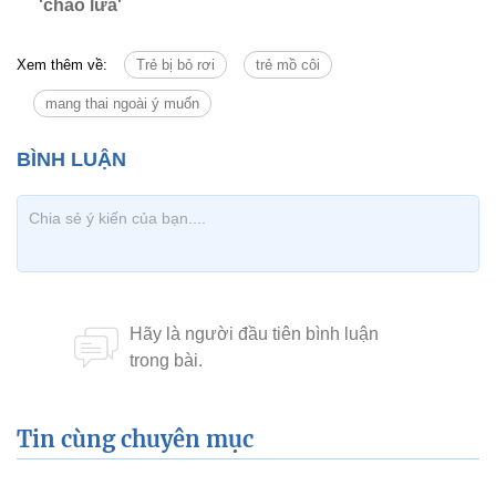
'chảo lửa'
Xem thêm về:
Trẻ bị bỏ rơi
trẻ mồ côi
mang thai ngoài ý muốn
Tin cùng chuyên mục