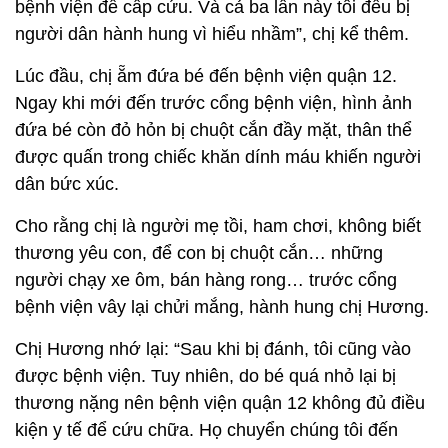
bệnh viện để cấp cứu. Và cả ba lần này tôi đều bị
người dân hành hung vì hiểu nhầm”, chị kể thêm.
Lúc đầu, chị ẵm đứa bé đến bệnh viện quận 12.
Ngay khi mới đến trước cổng bệnh viện, hình ảnh
đứa bé còn đỏ hỏn bị chuột cắn đầy mặt, thân thể
được quấn trong chiếc khăn dính máu khiến người
dân bức xúc.
Cho rằng chị là người mẹ tồi, ham chơi, không biết
thương yêu con, để con bị chuột cắn… những
người chạy xe ôm, bán hàng rong… trước cổng
bệnh viện vây lại chửi mắng, hành hung chị Hương.
Chị Hương nhớ lại: “Sau khi bị đánh, tôi cũng vào
được bệnh viện. Tuy nhiên, do bé quá nhỏ lại bị
thương nặng nên bệnh viện quận 12 không đủ điều
kiện y tế để cứu chữa. Họ chuyển chúng tôi đến