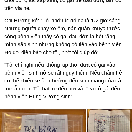
chối đúng lúc sắp sinh, cô gái trẻ đau đớn, lăn lóc
trên vỉa hè.
Chị Hương kể: “Tôi nhớ lúc đó đã là 1-2 giờ sáng.
Những người chạy xe ôm, bán quán khuya trước
cổng bệnh viện thấy cô gái đau đớn la hét rằng
mình sắp sinh nhưng không có tiền vào bệnh viện.
Họ gọi điện báo cho tôi, nhờ tôi giúp đỡ”.
“Tôi chỉ nghĩ nếu không kịp thời đưa cô gái vào
bệnh viện sinh nở sẽ rất nguy hiểm. Nếu chậm trễ
có thể khiến sẽ ảnh hưởng đến sinh mạng của cả
mẹ lẫn con. Tôi bắt xe đến nơi và đưa cô gái đến
bệnh viện Hùng Vương sinh”.