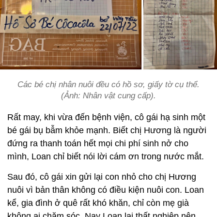
Các bé chị nhân nuôi đều có hồ sơ, giấy tờ cụ thể.
(Ảnh: Nhân vật cung cấp).
Rất may, khi vừa đến bệnh viện, cô gái hạ sinh một
bé gái bụ bẫm khỏe mạnh. Biết chị Hương là người
đứng ra thanh toán hết mọi chi phí sinh nở cho
mình, Loan chỉ biết nói lời cám ơn trong nước mắt.
Sau đó, cô gái xin gửi lại con nhỏ cho chị Hương
nuôi vì bản thân không có điều kiện nuôi con. Loan
kể, gia đình ở quê rất khó khăn, chỉ còn mẹ già
không ai chăm sóc. Nay Loan lại thất nghiệp nên