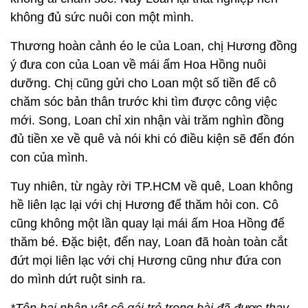
không đủ sức nuôi con một mình.
Thương hoàn cảnh éo le của Loan, chị Hương đồng
ý đưa con của Loan về mái ấm Hoa Hồng nuôi
dưỡng. Chị cũng gửi cho Loan một số tiền để cô
chăm sóc bản thân trước khi tìm được công việc
mới. Song, Loan chỉ xin nhận vài trăm nghìn đồng
đủ tiền xe về quê và nói khi có điều kiện sẽ đến đón
con của mình.
Tuy nhiên, từ ngày rời TP.HCM về quê, Loan không
hề liên lạc lại với chị Hương để thăm hỏi con. Cô
cũng không một lần quay lại mái ấm Hoa Hồng để
thăm bé. Đặc biệt, đến nay, Loan đã hoàn toàn cắt
đứt mọi liên lạc với chị Hương cũng như đứa con
do mình dứt ruột sinh ra.
*Tên hai nhân vật cô gái trẻ trong bài đã được thay