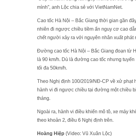
mình”, anh Lộc chia sẻ với VietNamNet.
Cao tốc Hà Nội – Bắc Giang thời gian gần đây 
nhiên đi ngược chiều tiềm ẩn nguy cơ cao dẫn t
chết người xảy ra với nguyên nhân xuất phát 
Đường cao tốc Hà Nội – Bắc Giang đoạn từ Hà
là 90 km/h. Dù là đường cao tốc nhưng tuyến
tối đa 50km/h.
Theo Nghị định 100/2019/NĐ-CP về xử phạt hà
hành vi đi ngược chiều tại đường một chiều bị
tháng.
Ngoài ra, hành vi điều khiển mô tô, xe máy k
theo khoản 2, điều 6 Nghị định trên.
Hoàng Hiệp
(Video: Vũ Xuân Lộc)