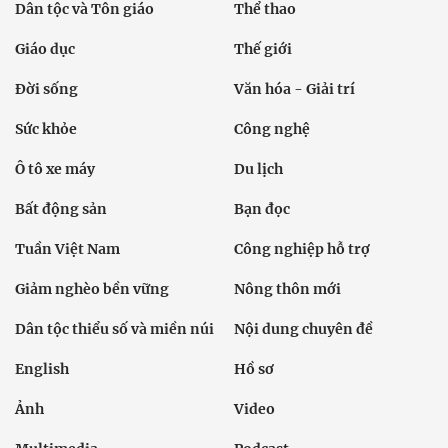
Dân tộc và Tôn giáo
Thể thao
Giáo dục
Thế giới
Đời sống
Văn hóa - Giải trí
Sức khỏe
Công nghệ
Ô tô xe máy
Du lịch
Bất động sản
Bạn đọc
Tuần Việt Nam
Công nghiệp hỗ trợ
Giảm nghèo bền vững
Nông thôn mới
Dân tộc thiểu số và miền núi
Nội dung chuyên đề
English
Hồ sơ
Ảnh
Video