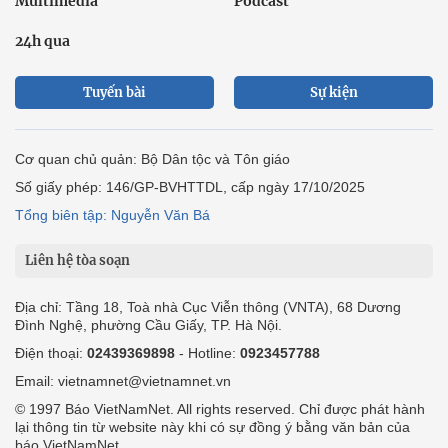
Multimedia
Podcast
24h qua
Tuyến bài
Sự kiện
Cơ quan chủ quản: Bộ Dân tộc và Tôn giáo
Số giấy phép: 146/GP-BVHTTDL, cấp ngày 17/10/2025
Tổng biên tập: Nguyễn Văn Bá
Liên hệ tòa soạn
Địa chỉ: Tầng 18, Toà nhà Cục Viễn thông (VNTA), 68 Dương
Đình Nghệ, phường Cầu Giấy, TP. Hà Nội.
Điện thoại:
02439369898
- Hotline:
0923457788
Email: vietnamnet@vietnamnet.vn
© 1997 Báo VietNamNet. All rights reserved. Chỉ được phát hành
lại thông tin từ website này khi có sự đồng ý bằng văn bản của
báo VietNamNet.