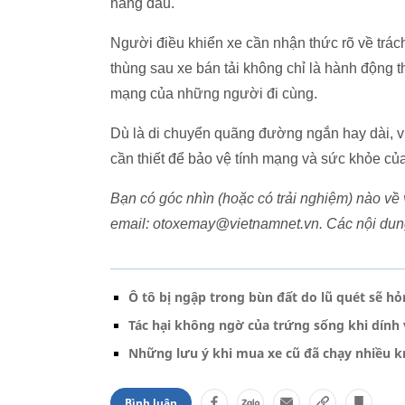
hàng đầu.
Người điều khiển xe cần nhận thức rõ về trác
thùng sau xe bán tải không chỉ là hành động th
mạng của những người đi cùng.
Dù là di chuyển quãng đường ngắn hay dài, vi
cần thiết để bảo vệ tính mạng và sức khỏe củ
Bạn có góc nhìn (hoặc có trải nghiệm) nào về 
email: otoxemay@vietnamnet.vn. Các nội dung
Ô tô bị ngập trong bùn đất do lũ quét sẽ h
Tác hại không ngờ của trứng sống khi dính 
Những lưu ý khi mua xe cũ đã chạy nhiều 
Bình luận