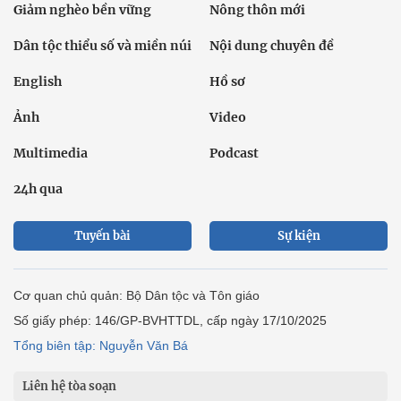
Giảm nghèo bền vững
Nông thôn mới
Dân tộc thiểu số và miền núi
Nội dung chuyên đề
English
Hồ sơ
Ảnh
Video
Multimedia
Podcast
24h qua
Tuyến bài
Sự kiện
Cơ quan chủ quản: Bộ Dân tộc và Tôn giáo
Số giấy phép: 146/GP-BVHTTDL, cấp ngày 17/10/2025
Tổng biên tập: Nguyễn Văn Bá
Liên hệ tòa soạn