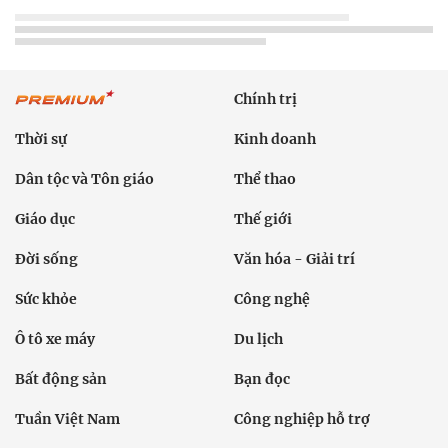
Chính trị
Thời sự
Kinh doanh
Dân tộc và Tôn giáo
Thể thao
Giáo dục
Thế giới
Đời sống
Văn hóa - Giải trí
Sức khỏe
Công nghệ
Ô tô xe máy
Du lịch
Bất động sản
Bạn đọc
Tuần Việt Nam
Công nghiệp hỗ trợ