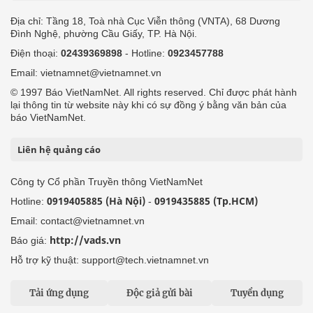
Địa chỉ: Tầng 18, Toà nhà Cục Viễn thông (VNTA), 68 Dương
Đình Nghệ, phường Cầu Giấy, TP. Hà Nội.
Điện thoại:
02439369898
- Hotline:
0923457788
Email: vietnamnet@vietnamnet.vn
© 1997 Báo VietNamNet. All rights reserved. Chỉ được phát hành
lại thông tin từ website này khi có sự đồng ý bằng văn bản của
báo VietNamNet.
Liên hệ quảng cáo
Công ty Cổ phần Truyền thông VietNamNet
0919405885 (Hà Nội)
0919435885 (Tp.HCM)
Hotline:
-
Email: contact@vietnamnet.vn
http://vads.vn
Báo giá:
Hỗ trợ kỹ thuật: support@tech.vietnamnet.vn
Tải ứng dụng
Độc giả gửi bài
Tuyển dụng