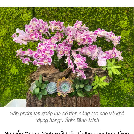
Sản phẩm lan ghép lũa có tính sáng tạo cao và khó
"đụng hàng". Ảnh: Bình Minh
Nguyễn Quang Vinh xuất thân từ thợ cắm hoa, từng