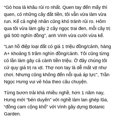
“Gò hoa là khâu rủi ro nhất. Quen tay đến mấy thì
quen, có những cây đắt tiền, tôi vẫn vừa làm vừa
run. Kể cả nghệ nhân cũng khó tránh rủi ro. Hôm
qua tôi vừa làm gãy 2 cây ngọc trai đen, mỗi cây trị
giá 500 nghìn đồng”, anh Vinh vừa cười vừa kể.
“Lan hồ điệp loại đắt có giá 1 triệu đồng/cành, hàng
A+ khoảng 5 trăm nghìn đồng/cành. Tôi cũng từng
có lần làm gãy cả cành tiền triệu. Ở đây chúng tôi
cứ quy giá trị ra vịt. Thợ non tay là dễ mất vịt như
chơi. Nhưng cũng không đến nỗi quá áp lực”, Trần
Ngọc Hưng vui vẻ hòa theo câu chuyện.
Từng bươn trải khá nhiều nghề, hơn 1 năm nay,
Hưng mới “bén duyên” với nghề làm lan ghép lũa,
“đồng cam cộng khổ” với Vinh gây dựng Botanic
Garden.