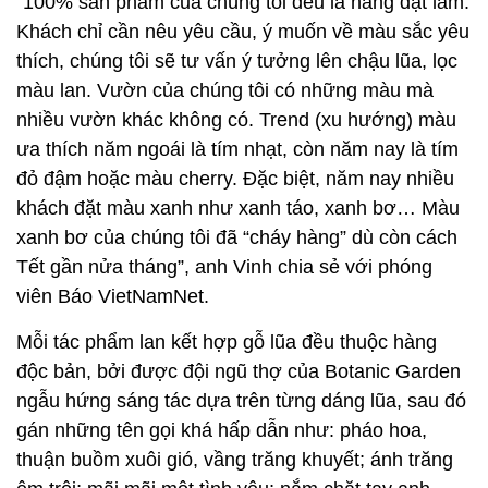
“100% sản phẩm của chúng tôi đều là hàng đặt làm.
Khách chỉ cần nêu yêu cầu, ý muốn về màu sắc yêu
thích, chúng tôi sẽ tư vấn ý tưởng lên chậu lũa, lọc
màu lan. Vườn của chúng tôi có những màu mà
nhiều vườn khác không có. Trend (xu hướng) màu
ưa thích năm ngoái là tím nhạt, còn năm nay là tím
đỏ đậm hoặc màu cherry. Đặc biệt, năm nay nhiều
khách đặt màu xanh như xanh táo, xanh bơ… Màu
xanh bơ của chúng tôi đã “cháy hàng” dù còn cách
Tết gần nửa tháng”, anh Vinh chia sẻ với phóng
viên Báo VietNamNet.
Mỗi tác phẩm lan kết hợp gỗ lũa đều thuộc hàng
độc bản, bởi được đội ngũ thợ của Botanic Garden
ngẫu hứng sáng tác dựa trên từng dáng lũa, sau đó
gán những tên gọi khá hấp dẫn như: pháo hoa,
thuận buồm xuôi gió, vầng trăng khuyết; ánh trăng