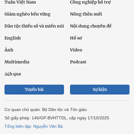
Tuần Việt Nam
Công nghiệp hỗ trợ
Giảm nghèo bền vững
Nông thôn mới
Dân tộc thiểu số và miền núi
Nội dung chuyên đề
English
Hồ sơ
Ảnh
Video
Multimedia
Podcast
24h qua
Tuyến bài
Sự kiện
Cơ quan chủ quản: Bộ Dân tộc và Tôn giáo
Số giấy phép: 146/GP-BVHTTDL, cấp ngày 17/10/2025
Tổng biên tập: Nguyễn Văn Bá