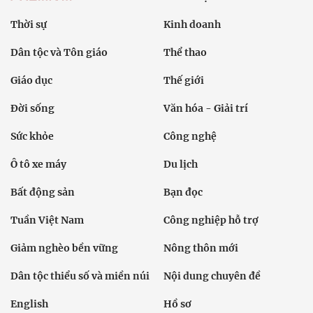
Thời sự
Kinh doanh
Dân tộc và Tôn giáo
Thể thao
Giáo dục
Thế giới
Đời sống
Văn hóa - Giải trí
Sức khỏe
Công nghệ
Ô tô xe máy
Du lịch
Bất động sản
Bạn đọc
Tuần Việt Nam
Công nghiệp hỗ trợ
Giảm nghèo bền vững
Nông thôn mới
Dân tộc thiểu số và miền núi
Nội dung chuyên đề
English
Hồ sơ