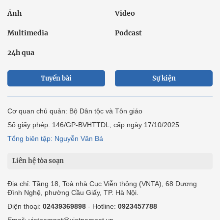
Ảnh
Video
Multimedia
Podcast
24h qua
Tuyến bài
Sự kiện
Cơ quan chủ quản: Bộ Dân tộc và Tôn giáo
Số giấy phép: 146/GP-BVHTTDL, cấp ngày 17/10/2025
Tổng biên tập: Nguyễn Văn Bá
Liên hệ tòa soạn
Địa chỉ: Tầng 18, Toà nhà Cục Viễn thông (VNTA), 68 Dương
Đình Nghệ, phường Cầu Giấy, TP. Hà Nội.
Điện thoại:
02439369898
- Hotline:
0923457788
Email: vietnamnet@vietnamnet.vn