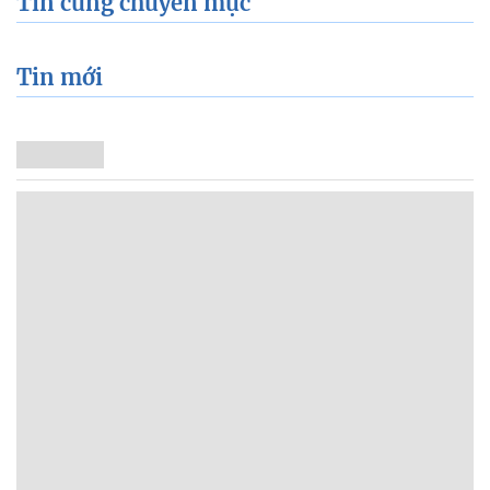
Tin cùng chuyên mục
Tin mới