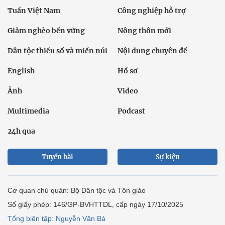
Tuần Việt Nam
Công nghiệp hỗ trợ
Giảm nghèo bền vững
Nông thôn mới
Dân tộc thiểu số và miền núi
Nội dung chuyên đề
English
Hồ sơ
Ảnh
Video
Multimedia
Podcast
24h qua
Tuyến bài
Sự kiện
Cơ quan chủ quản: Bộ Dân tộc và Tôn giáo
Số giấy phép: 146/GP-BVHTTDL, cấp ngày 17/10/2025
Tổng biên tập: Nguyễn Văn Bá