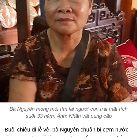
Bà Nguyên mong mỏi tìm lại người con trai mất tích
suốt 33 năm. Ảnh: Nhân vật cung cấp
Buổi chiều đi lễ về, bà Nguyên chuẩn bị cơm nước