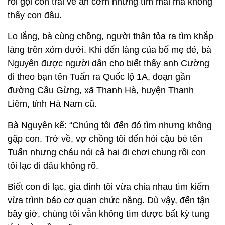
rồi gọi con trai về ăn cơm nhưng tìm mãi mà không
thấy con đâu.
Lo lắng, bà cùng chồng, người thân tỏa ra tìm khắp
làng trên xóm dưới. Khi đến làng của bố mẹ đẻ, bà
Nguyên được người dân cho biết thấy anh Cường
đi theo bạn tên Tuấn ra Quốc lộ 1A, đoạn gần
đường Cầu Gừng, xã Thanh Hà, huyện Thanh
Liêm, tỉnh Hà Nam cũ.
Bà Nguyên kể: “Chúng tôi đến đó tìm nhưng không
gặp con. Trở về, vợ chồng tôi đến hỏi cậu bé tên
Tuấn nhưng cháu nói cả hai đi chơi chung rồi con
tôi lạc đi đâu không rõ.
Biết con đi lạc, gia đình tôi vừa chia nhau tìm kiếm
vừa trình báo cơ quan chức năng. Dù vậy, đến tận
bây giờ, chúng tôi vẫn không tìm được bất kỳ tung