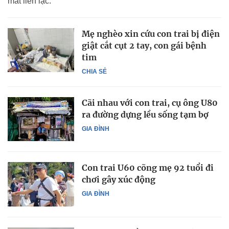
mất liên lạc.
Mẹ nghèo xin cứu con trai bị điện
giật cắt cụt 2 tay, con gái bệnh
tim
CHIA SẺ
Cãi nhau với con trai, cụ ông U80
ra đường dựng lều sống tạm bợ
GIA ĐÌNH
Con trai U60 cõng mẹ 92 tuổi đi
chơi gây xúc động
GIA ĐÌNH