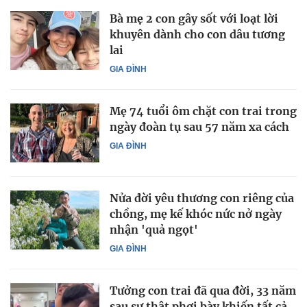
Bà mẹ 2 con gây sốt với loạt lời
khuyên dành cho con dâu tương
lai
GIA ĐÌNH
Mẹ 74 tuổi ôm chặt con trai trong
ngày đoàn tụ sau 57 năm xa cách
GIA ĐÌNH
Nửa đời yêu thương con riêng của
chồng, mẹ kế khóc nức nở ngày
nhận 'quả ngọt'
GIA ĐÌNH
Tưởng con trai đã qua đời, 33 năm
sau sự thật phơi bày khiến tất cả