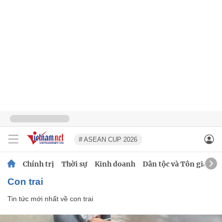
# ASEAN CUP 2026
Chính trị
Thời sự
Kinh doanh
Dân tộc và Tôn giáo
con trai
Tin tức mới nhất về
con trai