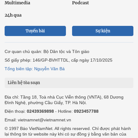
Multimedia
Podcast
24h qua
Tuyến bài
Sự kiện
Cơ quan chủ quản: Bộ Dân tộc và Tôn giáo
Số giấy phép: 146/GP-BVHTTDL, cấp ngày 17/10/2025
Tổng biên tập: Nguyễn Văn Bá
Liên hệ tòa soạn
Địa chỉ: Tầng 18, Toà nhà Cục Viễn thông (VNTA), 68 Dương
Đình Nghệ, phường Cầu Giấy, TP. Hà Nội.
Điện thoại:
02439369898
- Hotline:
0923457788
Email: vietnamnet@vietnamnet.vn
© 1997 Báo VietNamNet. All rights reserved. Chỉ được phát hành
lại thông tin từ website này khi có sự đồng ý bằng văn bản của