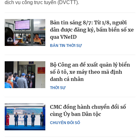
dịch vụ công trực tuyến (DVCTT).
Bản tin sáng 8/7: Từ 1/8, người
dân được đăng ký, bấm biển số xe
qua VNeID
BẢN TIN THỜI SỰ
Bộ Công an đề xuất quản lý biển
số ô tô, xe máy theo mã định
danh cá nhân
THỜI SỰ
CMC đồng hành chuyển đổi số
cùng Ủy ban Dân tộc
CHUYỂN ĐỔI SỐ