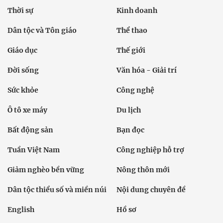
Thời sự
Kinh doanh
Dân tộc và Tôn giáo
Thể thao
Giáo dục
Thế giới
Đời sống
Văn hóa - Giải trí
Sức khỏe
Công nghệ
Ô tô xe máy
Du lịch
Bất động sản
Bạn đọc
Tuần Việt Nam
Công nghiệp hỗ trợ
Giảm nghèo bền vững
Nông thôn mới
Dân tộc thiểu số và miền núi
Nội dung chuyên đề
English
Hồ sơ