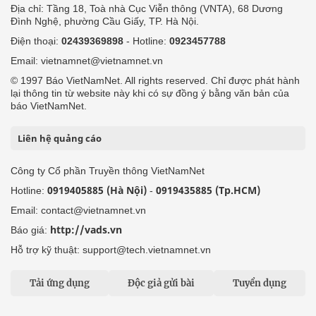
Địa chỉ: Tầng 18, Toà nhà Cục Viễn thông (VNTA), 68 Dương
Đình Nghệ, phường Cầu Giấy, TP. Hà Nội.
Điện thoại:
02439369898
- Hotline:
0923457788
Email: vietnamnet@vietnamnet.vn
© 1997 Báo VietNamNet. All rights reserved. Chỉ được phát hành
lại thông tin từ website này khi có sự đồng ý bằng văn bản của
báo VietNamNet.
Liên hệ quảng cáo
Công ty Cổ phần Truyền thông VietNamNet
0919405885 (Hà Nội)
0919435885 (Tp.HCM)
Hotline:
-
Email: contact@vietnamnet.vn
http://vads.vn
Báo giá:
Hỗ trợ kỹ thuật: support@tech.vietnamnet.vn
Tải ứng dụng
Độc giả gửi bài
Tuyển dụng