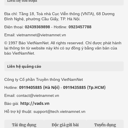
Liên hệ tòa soạn
Địa chỉ: Tầng 18, Toà nhà Cục Viễn thông (VNTA), 68 Dương
Đình Nghệ, phường Cầu Giấy, TP. Hà Nội.
Điện thoại:
02439369898
- Hotline:
0923457788
Email: vietnamnet@vietnamnet.vn
© 1997 Báo VietNamNet. All rights reserved. Chỉ được phát hành
lại thông tin từ website này khi có sự đồng ý bằng văn bản của
báo VietNamNet.
Liên hệ quảng cáo
Công ty Cổ phần Truyền thông VietNamNet
0919405885 (Hà Nội)
0919435885 (Tp.HCM)
Hotline:
-
Email: contact@vietnamnet.vn
http://vads.vn
Báo giá:
Hỗ trợ kỹ thuật: support@tech.vietnamnet.vn
Tải ứng dụng
Độc giả gửi bài
Tuyển dụng