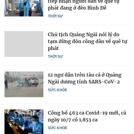
tiếp nhận người dân về quê tự
phát đang ở đèo Bình Đê
THỜI SỰ
Chủ tịch Quảng Ngãi nói lý do
tạm dừng đón công dân về quê tự
phát
THỜI SỰ
12 ngư dân trên tàu cá ở Quảng
Ngãi dương tính SARS-CoV-2
SỨC KHỎE
Công bố 463 ca Covid-19 mới, cả
ngày 10/7 có 1.853 ca
SỨC KHỎE