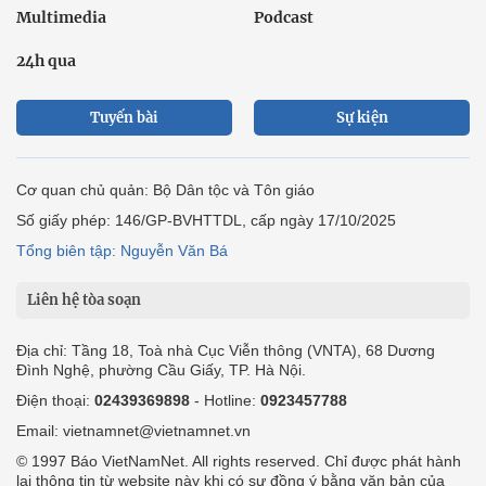
Multimedia
Podcast
24h qua
Tuyến bài
Sự kiện
Cơ quan chủ quản: Bộ Dân tộc và Tôn giáo
Số giấy phép: 146/GP-BVHTTDL, cấp ngày 17/10/2025
Tổng biên tập: Nguyễn Văn Bá
Liên hệ tòa soạn
Địa chỉ: Tầng 18, Toà nhà Cục Viễn thông (VNTA), 68 Dương
Đình Nghệ, phường Cầu Giấy, TP. Hà Nội.
Điện thoại:
02439369898
- Hotline:
0923457788
Email: vietnamnet@vietnamnet.vn
© 1997 Báo VietNamNet. All rights reserved. Chỉ được phát hành
lại thông tin từ website này khi có sự đồng ý bằng văn bản của