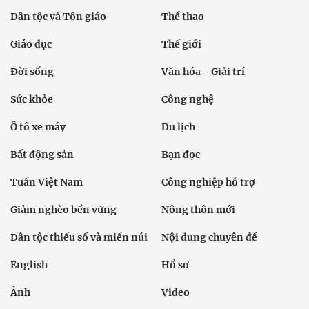
Dân tộc và Tôn giáo
Thể thao
Giáo dục
Thế giới
Đời sống
Văn hóa - Giải trí
Sức khỏe
Công nghệ
Ô tô xe máy
Du lịch
Bất động sản
Bạn đọc
Tuần Việt Nam
Công nghiệp hỗ trợ
Giảm nghèo bền vững
Nông thôn mới
Dân tộc thiểu số và miền núi
Nội dung chuyên đề
English
Hồ sơ
Ảnh
Video