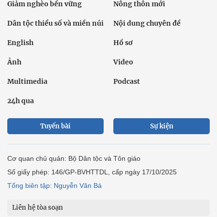
Giảm nghèo bền vững
Nông thôn mới
Dân tộc thiểu số và miền núi
Nội dung chuyên đề
English
Hồ sơ
Ảnh
Video
Multimedia
Podcast
24h qua
Tuyến bài
Sự kiện
Cơ quan chủ quản: Bộ Dân tộc và Tôn giáo
Số giấy phép: 146/GP-BVHTTDL, cấp ngày 17/10/2025
Tổng biên tập: Nguyễn Văn Bá
Liên hệ tòa soạn