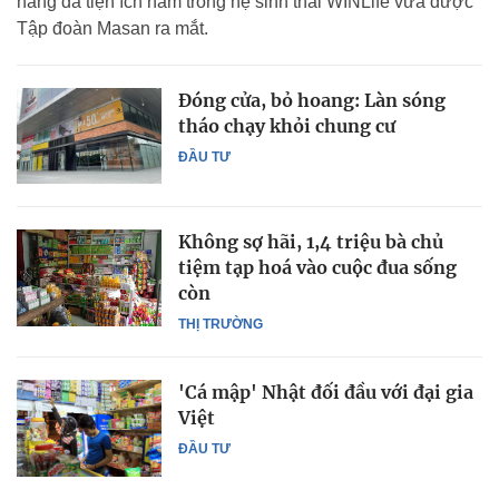
hàng đa tiện ích nằm trong hệ sinh thái WINLife vừa được
Tập đoàn Masan ra mắt.
Đóng cửa, bỏ hoang: Làn sóng
tháo chạy khỏi chung cư
ĐẦU TƯ
Không sợ hãi, 1,4 triệu bà chủ
tiệm tạp hoá vào cuộc đua sống
còn
THỊ TRƯỜNG
'Cá mập' Nhật đối đầu với đại gia
Việt
ĐẦU TƯ