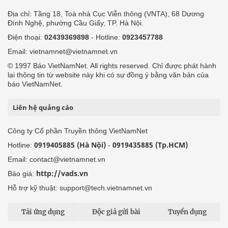
Địa chỉ: Tầng 18, Toà nhà Cục Viễn thông (VNTA), 68 Dương
Đình Nghệ, phường Cầu Giấy, TP. Hà Nội.
Điện thoại:
02439369898
- Hotline:
0923457788
Email: vietnamnet@vietnamnet.vn
© 1997 Báo VietNamNet. All rights reserved. Chỉ được phát hành
lại thông tin từ website này khi có sự đồng ý bằng văn bản của
báo VietNamNet.
Liên hệ quảng cáo
Công ty Cổ phần Truyền thông VietNamNet
0919405885 (Hà Nội)
0919435885 (Tp.HCM)
Hotline:
-
Email: contact@vietnamnet.vn
http://vads.vn
Báo giá:
Hỗ trợ kỹ thuật: support@tech.vietnamnet.vn
Tải ứng dụng
Độc giả gửi bài
Tuyển dụng