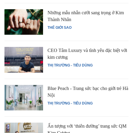
Những mẫu nhẫn cưới sang trọng ở Kim
Thành Nhân
THẾ GIỚI SAO
CEO Tâm Luxury và tình yêu đặc biệt với
kim cương
THỊ TRƯỜNG - TIÊU DÙNG
Blue Peach - Trang sức bạc cho giới trẻ Hà
Nội
THỊ TRƯỜNG - TIÊU DÙNG
Ấn tượng với ‘thiên đường’ trang sức QM
Kim Cương