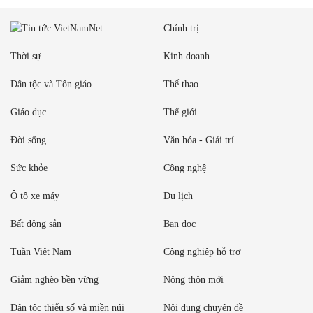
Chính trị
Thời sự
Kinh doanh
Dân tộc và Tôn giáo
Thể thao
Giáo dục
Thế giới
Đời sống
Văn hóa - Giải trí
Sức khỏe
Công nghệ
Ô tô xe máy
Du lịch
Bất động sản
Bạn đọc
Tuần Việt Nam
Công nghiệp hỗ trợ
Giảm nghèo bền vững
Nông thôn mới
Dân tộc thiểu số và miền núi
Nội dung chuyên đề