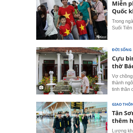
Miễn p
Quốc k
Trong ngà
Suối Tiên
ĐỜI SỐNG
Cựu bi
thờ Bá
Vợ chồng
thành ngô
tinh thần
GIAO THÔ
Tân Sơ
thêm h
Lượng khá