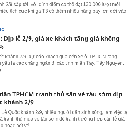
h 2/9 sắp tới, với đỉnh điểm có thể đạt 130.000 lượt mỗi
 hiệu tích cực khi ga T3 có thêm nhiều hãng bay lớn dời vào
.
NG
 Dịp lễ 2/9, giá xe khách tăng giá không
0%
ốc khánh 2/9, dự báo khách qua bến xe ở TPHCM tăng
 yếu là các chặng ngắn đi các tỉnh miền Tây, Tây Nguyên,
g.
dân TPHCM tranh thủ săn vé tàu sớm dịp
c khánh 2/9
Lễ Quốc khánh 2/9, nhiều người dân sinh sống, làm việc tại
tranh thủ mua vé tàu sớm để tránh trường hợp cận lễ giá
ao hoặc hết vé.