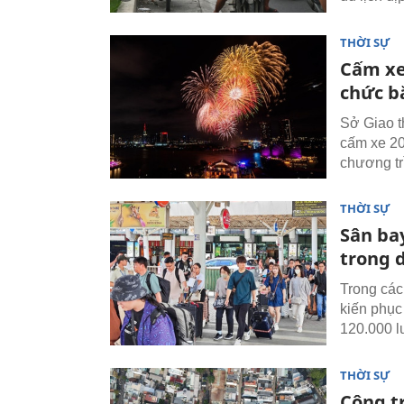
THỜI SỰ
Cấm xe
chức bắ
Sở Giao t
cấm xe 20
chương tr
THỜI SỰ
Sân ba
trong d
Trong các
kiến phục
120.000 l
THỜI SỰ
Công t