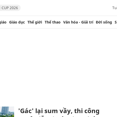
 CUP 2026
Tu
giáo
Giáo dục
Thế giới
Thể thao
Văn hóa - Giải trí
Đời sống
S
'Gác' lại sum vầy, thi công