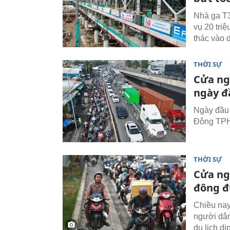
Nhà ga T3
vụ 20 tri
thác vào 
THỜI SỰ
Cửa ng
ngày đ
Ngày đầu 
Đông TPHC
THỜI SỰ
Cửa ng
đông đ
Chiều nay
người dân
du lịch dị