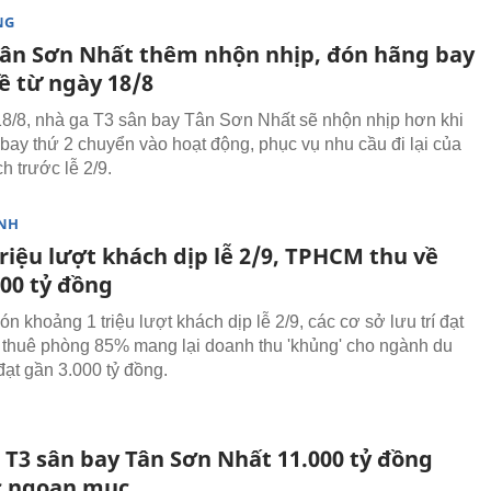
NG
Tân Sơn Nhất thêm nhộn nhịp, đón hãng bay
ề từ ngày 18/8
8/8, nhà ga T3 sân bay Tân Sơn Nhất sẽ nhộn nhịp hơn khi
bay thứ 2 chuyển vào hoạt động, phục vụ nhu cầu đi lại của
h trước lễ 2/9.
NH
riệu lượt khách dịp lễ 2/9, TPHCM thu về
000 tỷ đồng
 khoảng 1 triệu lượt khách dịp lễ 2/9, các cơ sở lưu trí đạt
 thuê phòng 85% mang lại doanh thu 'khủng' cho ngành du
đạt gần 3.000 tỷ đồng.
 T3 sân bay Tân Sơn Nhất 11.000 tỷ đồng
c ngoạn mục