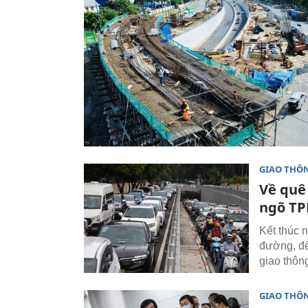
GIAO THÔ
Về quê 
ngõ T
Kết thúc n
đường, đế
giao thôn
GIAO THÔ