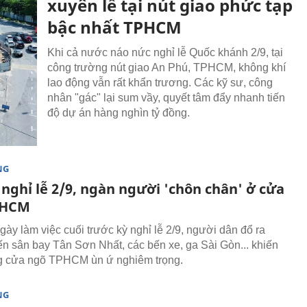
xuyên lễ tại nút giao phức tạp
bậc nhất TPHCM
Khi cả nước náo nức nghỉ lễ Quốc khánh 2/9, tại
công trường nút giao An Phú, TPHCM, không khí
lao động vẫn rất khẩn trương. Các kỹ sư, công
nhân "gác" lại sum vầy, quyết tâm đẩy nhanh tiến
độ dự án hàng nghìn tỷ đồng.
NG
nghỉ lễ 2/9, ngàn người 'chôn chân' ở cửa
PHCM
gày làm việc cuối trước kỳ nghỉ lễ 2/9, người dân đổ ra
n sân bay Tân Sơn Nhất, các bến xe, ga Sài Gòn... khiến
g cửa ngõ TPHCM ùn ứ nghiêm trọng.
NG