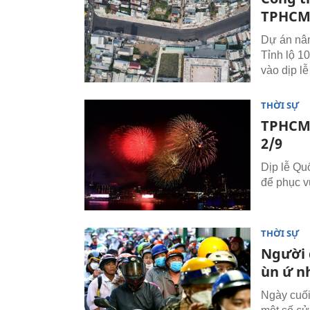
TPHCM 
Dự án nâ
Tỉnh lộ 1
vào dịp lễ
THỜI SỰ
TPHCM 
2/9
Dịp lễ Qu
để phục v
THỜI SỰ
Người 
ùn ứ n
Ngày cuối