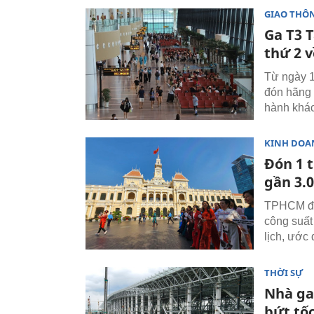
GIAO THÔ
Ga T3 
thứ 2 v
Từ ngày 1
đón hãng 
hành khác
KINH DOA
Đón 1 t
gần 3.
TPHCM đón
công suất
lịch, ước 
THỜI SỰ
Nhà ga
bứt tố