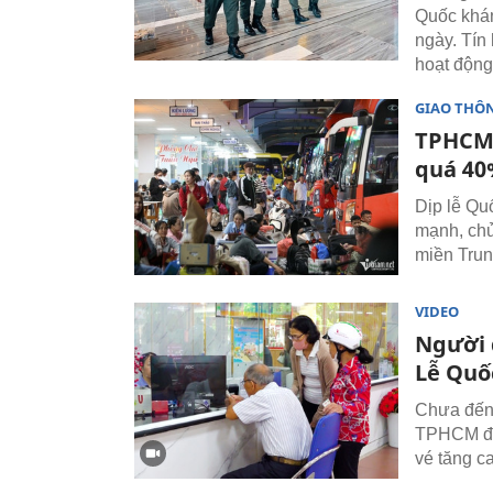
Quốc khán
ngày. Tín
hoạt động
GIAO THÔ
TPHCM:
quá 4
Dịp lễ Qu
mạnh, chủ
miền Trun
VIDEO
Người 
Lễ Quố
Chưa đến 
TPHCM đã 
vé tăng c