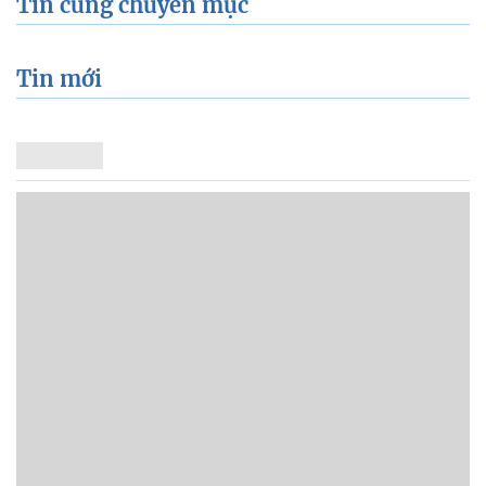
Tin cùng chuyên mục
Tin mới