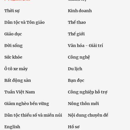
Thời sự
Kinh doanh
Dân tộc và Tôn giáo
Thể thao
Giáo dục
Thế giới
Đời sống
Văn hóa - Giải trí
Sức khỏe
Công nghệ
Ô tô xe máy
Du lịch
Bất động sản
Bạn đọc
Tuần Việt Nam
Công nghiệp hỗ trợ
Giảm nghèo bền vững
Nông thôn mới
Dân tộc thiểu số và miền núi
Nội dung chuyên đề
English
Hồ sơ